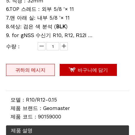
5. 직경 : 32mm
.TOP 스레드 : 외부 5/8 '× 11
6
.맨 아래
: 내부 5/8 '× 11
7
실
.
검은 색 분석 (
BLK
)
8
색상:
. for g
수신기 R10, R12
9
NSS
, R12I ...
수량：
귀하의 메시지
바구니에 담기
모델：
R10/R12-0.15
제품 브랜드：
Geomaster
제품 코드：
90159000
제품 설명