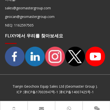
sales@geomastergroup.com
geocan@geomastergroup.com
NEQ: 1162597505
FLIXY에서 우리를 찾아보세요
Tianjin Geochoix Equip Sales Ltd (Geomaster Group ).
ICP :
津ICP备17003947号-1
津ICP备14007425号-1