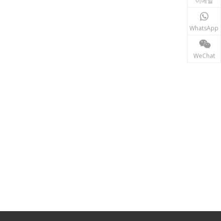
이메일
WhatsApp
WeChat