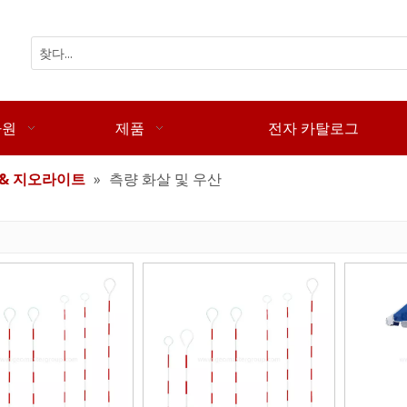
자원
제품
전자 카탈로그
& 지오라이트
»
측량 화살 및 우산