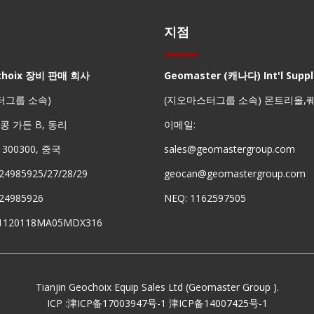
지점
choix 장비 판매 회사
Geomaster (캐나다) Int'l Suppli
터그룹 소속)
(지오마스터그룹 소속) 몬트리올,
 홍콩 가든 B, 동리
이메일:
진 300300, 중국
sales@geomastergroup.com
24985925/27/28/29
geocan@geomastergroup.com
24985926
NEQ: 1162597505
91120118MA05MDX316
Tianjin Geochoix Equip Sales Ltd (Geomaster Group ).
ICP :
津ICP备17003947号-1
津ICP备14007425号-1