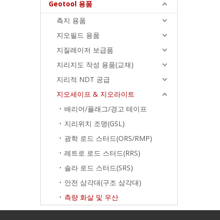
Geotool 용품
측지 용품
지오필드 용품
지질레이저 보급품
지리지도 작성 용품(교재)
지리적 NDT 공급
지오세이프 & 지오라이트
배리어/플래그/경고 테이프
지리위치 조명(GSL)
광학 로드 스터드(ORS/RMP)
레트로 로드 스터드(RRS)
솔라 로드 스터드(SRS)
안전 삼각대(구조 삼각대)
측량 화살 및 우산