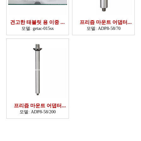
견고한 태블릿 용 이중 흡
프리즘 마운트 어댑터
입 컵
(5/8',70mm)
모델:
getac-015sx
모델:
ADP8-58/70
프리즘 마운트 어댑터
(5/8',200mm)
모델:
ADP8-58/200