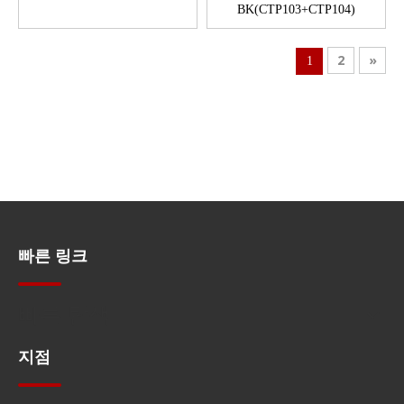
BK(CTP103+CTP104)
2
»
1
빠른 링크
빠른 탐색
지점