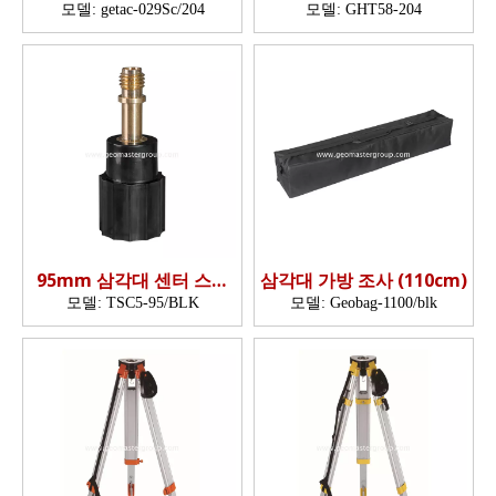
브래킷
모델:
getac-029Sc/204
모델:
GHT58-204
95mm 삼각대 센터 스크
삼각대 가방 조사 (110cm)
류-삼각대 측량을위한 중
모델:
TSC5-95/BLK
모델:
Geobag-1100/blk
대 장착 볼트