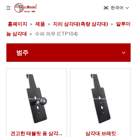
한국어
홈페이지
»
제품
»
지리 삼각대(측량 삼각대)
»
알루미
늄 삼각대
»
수퍼 의무 (CTP104)
범주
견고한 태블릿 용 삼각대
삼각대 브래킷