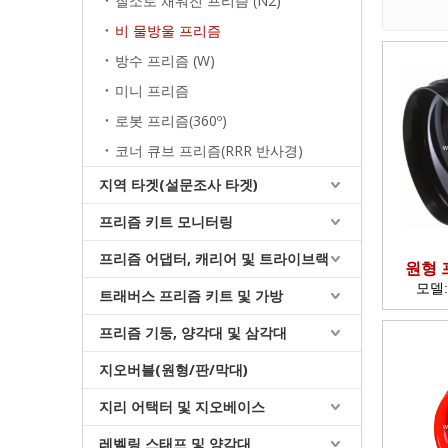
질소로 채워진 프리즘 (N2)
비 물방울 프리즘
방수 프리즘 (W)
미니 프리즘
로봇 프리즘(360º)
코너 큐브 프리즘(RRR 반사경)
지역 타겟(설문조사 타겟)
프리즘 키트 모니터링
프리즘 어댑터, 캐리어 및 트라이브랙
원형 
모델
트래버스 프리즘 키트 및 가방
프리즘 기둥, 양각대 및 삼각대
지오버블(원형/판/막대)
지리 어택터 및 지오베이스
레벨링 스태프 및 양각대