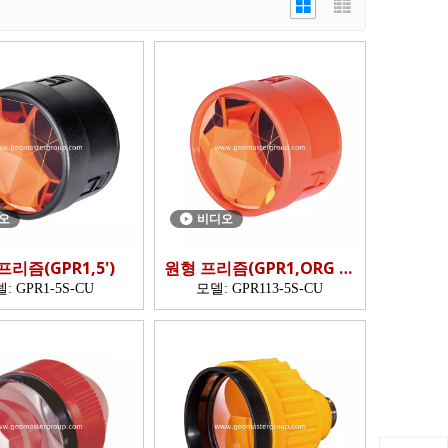
오
비디오
프리즘(GPR1,5')
원형 프리즘(GPR1,ORG 캐
니스터)
델:
GPR1-5S-CU
모델:
GPR113-5S-CU