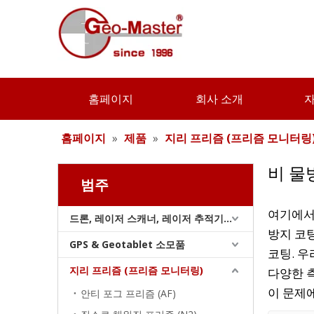
홈페이지
회사 소개
홈페이지
»
제품
»
지리 프리즘 (프리즘 모니터링
비 물
범주
여기에서
드론, 레이저 스캐너, 레이저 추적기 및 슬램
방지 코팅
GPS & Geotablet 소모품
코팅. 
지리 프리즘 (프리즘 모니터링)
다양한 측
이 문제
안티 포그 프리즘 (AF)