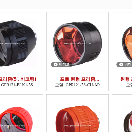
비디오
비디
프리즘(5', 비코팅)
프로 원형 프리즘
원형 
(GPR121,5')
:
GPR121-BLK1-5S
모델:
GPR121-5S-CU-AR
모