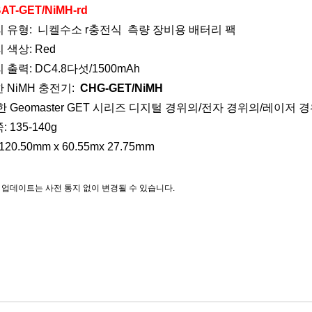
AT-GET/
NiMH-rd
 유형:
니켈수소
r
충전식
측량 장비용 배터리 팩
 색상:
Red
 출력:
DC
4.8
다섯/
1500mAh
한
NiMH
충전기
:
CHG-GET/NiMH
위한
Geomaster GET 시리즈 디지털 경위의/전자 경위의/레이저 
:
135-140g
mm
1
20.50
mm x 6
0.55
mx
27.75
 업데이트는 사전 통지 없이 변경될 수 있습니다.
름
 측량 장비, 측량 액세서리, 측량 배터리, GPS 배터리, RTK 배터리, 토탈 스테이션 배
리, 레이저 레벨 배터리, 디지털 레벨 배터리, 드론 배터리, UAV 배터리, 리튬 배터리,
이 타겟 배터리, GEB 배터리, Gowin 배터리, 정찰 배터리, 스틱 배터리, 전봇대, Geoma