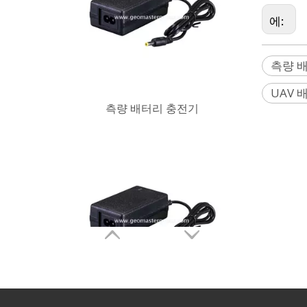
에:
측량 
UAV 
Surveying Battery Charger