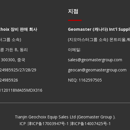
지점
choix 장비 판매 회사
Geomaster (캐나다) Int'l Suppli
터그룹 소속)
(지오마스터그룹 소속) 몬트리올,
 홍콩 가든 B, 동리
이메일:
진 300300, 중국
sales@geomastergroup.com
24985925/27/28/29
geocan@geomastergroup.com
24985926
NEQ: 1162597505
91120118MA05MDX316
Tianjin Geochoix Equip Sales Ltd (Geomaster Group ).
ICP :
津ICP备17003947号-1
津ICP备14007425号-1