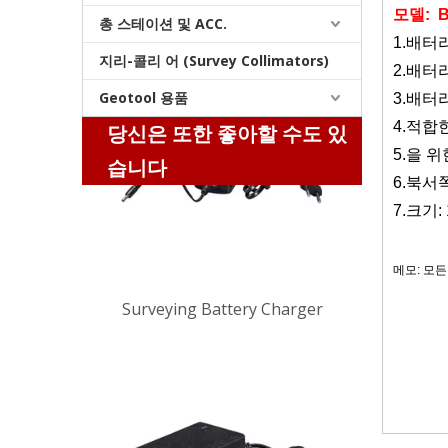
모델:
B
총 스테이션 및 ACC.
1.
배터리
지리-콜리 어 (Survey Collimators)
2
.
배터리
Geotool 용품
3
.
배터리
4
.적합
당신은 또한 좋아할 수도 있
Surveying Battery Charger
5
.을 
습니다
6
.
북서쪽
7
.크기: 
메모:
모든
관련 이
측량 장비,
스캐너 배터
배터리, 하
측량 배터리 충전기