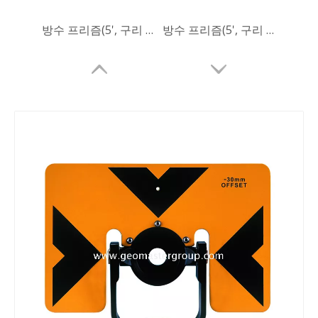
방수 프리즘(5', 구리 코팅)
방수 프리즘(5', 구리 코팅)
리튬 측량 배터리
올카본 로버 폴(2.2m)