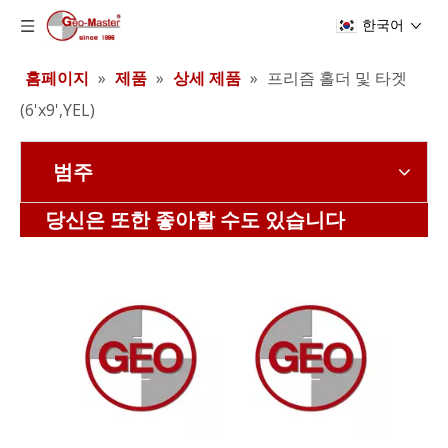
한국어
홈페이지
»
제품
»
상세 제품
»
프리즘 홀더 및 타겟
(6'x9',YEL)
범주
레이저 추적기 반사경(12.7mm,0.5')
레이저 추적기 반사경(12.7mm,0.5')
당신은 또한 좋아할 수도 있습니다