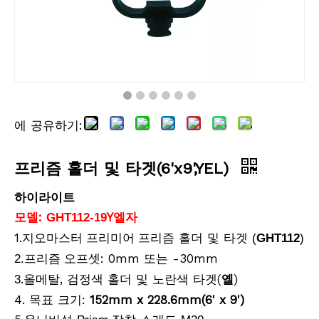
에 공유하기:
텔레스코픽 연장 폴(1.2m)
Snap-Lock Rover Rod (2m)
프리즘 홀더 및 타겟(6'x9',YEL)
하이라이트
모델:
Y
GHT112-19
엘자
1.
프리즘 홀더 및 타겟
지오마스터 프리미어
(
GHT112
)
오프셋: 0mm 또는 -30mm
2
.프리즘
.올메탈, 검정색 홀더 및 노란색 타겟(
옐
)
3
4. 목표 크기:
152mm x 228.6mm(6' x 9')