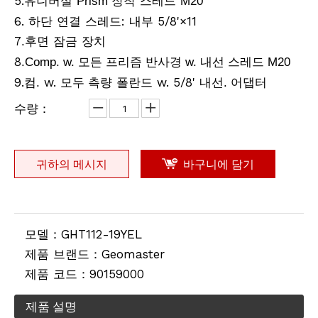
5.유니버설
장착 스레드
Prism
M20
6. 하단 연결 스레드: 내부 5/8'×11
리튬 측량용 배터리(3.8v,8.0Ah,30.4Wh)
전지형 프로 삼각대
7
후면 잠금 장치
.
8
.Comp. w. 모든 프리즘 반사경 w. 내선 스레드 M20
9.컴
w.
측량 폴란드 w. 5/8' 내선
어댑터
.
모두
.
수량：
귀하의 메시지
바구니에 담기
모델：
GHT112-19YEL
전동 고각 삼각대
계약자 엘리베이터 삼각대(2.4m)
제품 브랜드：
Geomaster
제품 코드：
90159000
제품 설명