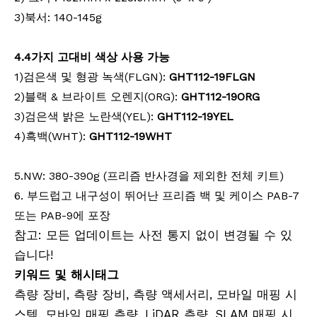
3)북서: 140-145g
유리섬유 엘리베이터 삼각대(3.6m)
계약자 엘리베이터 삼각대(3.6m)
4
.
4가지 고대비 색상 사용 가능
1)검은색 및 형광 녹색(FLGN):
GHT112-19FLGN
2)블랙 & 브라이트 오렌지(ORG):
GHT112-19ORG
3)검은색 밝은 노란색(YEL):
GHT112-19YEL
4)흑백(WHT):
GHT112-19WHT
5.NW: 380-390g (프리즘 반사경을 제외한 전체 키트)
6. 부드럽고 내구성이 뛰어난 프리즘 백 및 케이스 PAB-7
또는 PAB-9에 포장
원형 프리즘(5', 구리 코팅)
마그네틱 드리프트 네스트(36mm)
참고: 모든 업데이트는 사전 통지 없이 변경될 수 있
습니다!
키워드 및 해시태그
측량 장비, 측량 장비, 측량 액세서리, 모바일 매핑 시
스템, 모바일 매핑 측량, LiDAR 측량, SLAM 매핑 시