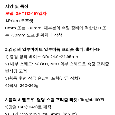
사양 및 특징
모델
:
GHT112
-
19
Y
엘자
1
.
Prism
오프셋
0mm 또는 -30mm, 대부분의 측량 장비에 적합한 0 또
는 -30mm 오프셋 위치에 장착
계약자 엘리베이터 삼각대(3.5m)
리튬 측량용 배터리(3.8v,5.2Ah,19.76Wh)
2
.검정색 알루마이트 알루미늄 프리즘 홀더: 홀더-19
1) 총검 장착 베이스 OD: 24.9~24.95mm
2) 내부 스레드: 5/8'×11, M20 외부 스레드로 측량 프리즘
반사경 고정
3)황동 후면 잠금 손잡이 포함(잠금 장치)
4)북서: 240-245g
3
.블랙 & 옐로우
틸팅 스틸 프리즘 타겟: Target-19YEL
1)강철 C45(1045)로 제작
2) 크기 : 152mm x 228.6mm (6' x 9')