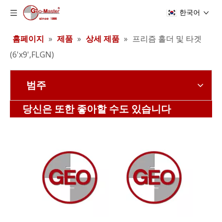
한국어
홈페이지
»
제품
»
상세 제품
»
프리즘 홀더 및 타겟
(6'x9',FLGN)
범주
레이저 추적기 반사경(12.7mm,0.5')
레이저 추적기 반사경(12.7mm,0.5')
당신은 또한 좋아할 수도 있습니다