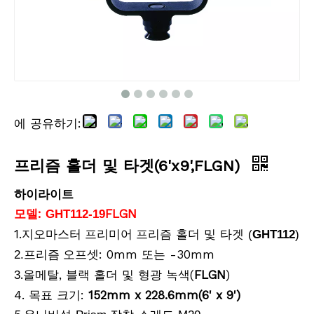
에 공유하기:
텔레스코픽 연장 폴(1.2m)
Snap-Lock Rover Rod (2m)
프리즘 홀더 및 타겟(6'x9',FLGN)
하이라이트
모델:
FLGN
GHT112-19
1.
프리즘 홀더 및 타겟
지오마스터 프리미어
(
GHT112
)
오프셋: 0mm 또는 -30mm
2
.프리즘
.올메탈, 블랙 홀더 및 형광 녹색(
FLGN
)
3
4. 목표 크기:
152mm x 228.6mm(6' x 9')