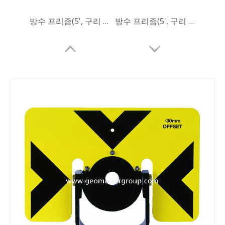
방수 프리즘(5', 구리 코팅)
방수 프리즘(5', 구리 코팅)
리튬 측량 배터리
올카본 로버 폴(2.2m)