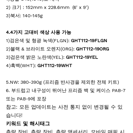
2) 크기 : 152mm x 228.6mm (6' x 9')
유리섬유 엘리베이터 삼각대(3.6m)
계약자 엘리베이터 삼각대(3.6m)
3)북서: 140-145g
4
.
4가지 고대비 색상 사용 가능
1)검은색 및 형광 녹색(FLGN):
GHT112-19FLGN
2)블랙 & 브라이트 오렌지(ORG):
GHT112-19ORG
3)검은색 밝은 노란색(YEL):
GHT112-19YEL
4)흑백(WHT):
GHT112-19WHT
5.NW: 380-390g (프리즘 반사경을 제외한 전체 키트)
6. 부드럽고 내구성이 뛰어난 프리즘 백 및 케이스 PAB-7
원형 프리즘(5', 구리 코팅)
마그네틱 드리프트 네스트(36mm)
또는 PAB-9에 포장
참고: 모든 업데이트는 사전 통지 없이 변경될 수 있
습니다!
키워드 및 해시태그
측량 장비, 측량 장비, 측량 액세서리, 모바일 매핑 시