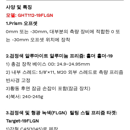
사양 및 특징
모델
:
GHT112
-
1
9FLGN
1
.
Prism
오프셋
0mm 또는 -30mm, 대부분의 측량 장비에 적합한 0 또
는 -30mm 오프셋 위치에 장착
계약자 엘리베이터 삼각대(3.5m)
리튬 측량용 배터리(3.8v,5.2Ah,19.76Wh)
2
.검정색 알루마이트 알루미늄 프리즘: 홀더 홀더-19
1) 총검 장착 베이스 OD: 24.9~24.95mm
2) 내부 스레드: 5/8'×11, M20 외부 스레드로 측량 프리즘
반사경 고정
3)황동 후면 잠금 손잡이 포함(잠금 장치)
4)북서: 240-245g
3
.검정색 및 형광 녹색(FLGN)
틸팅 스틸 프리즘 타겟:
Target-19FLGN
1)강철 C45(1045)로 제작