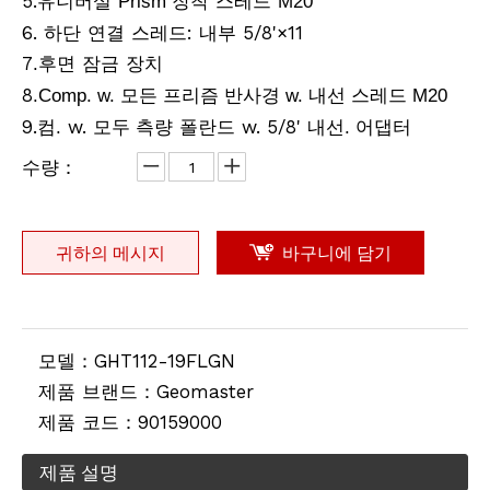
5.유니버설
장착 스레드
Prism
M20
6. 하단 연결 스레드: 내부 5/8'×11
리튬 측량용 배터리(3.8v,8.0Ah,30.4Wh)
전지형 프로 삼각대
7
후면 잠금 장치
.
8
.Comp. w. 모든 프리즘 반사경 w. 내선 스레드 M20
9.컴
w.
측량 폴란드 w. 5/8' 내선
어댑터
.
모두
.
수량：
귀하의 메시지
바구니에 담기
모델：
GHT112-19FLGN
전동 고각 삼각대
계약자 엘리베이터 삼각대(2.4m)
제품 브랜드：
Geomaster
제품 코드：
90159000
제품 설명