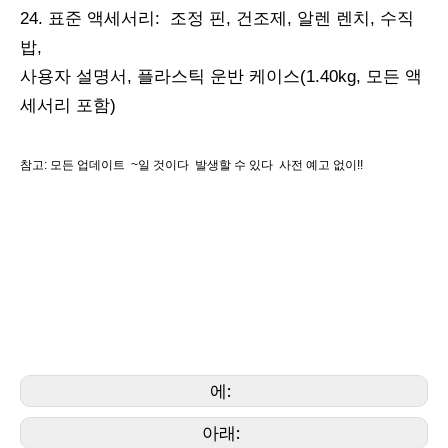
24. 표준 액세서리: 조정 핀, 건조제, 알렌 렌치, 수직
밥,
사용자 설명서, 플라스틱 운반 케이스(1.40kg, 모든 액
세서리 포함)
참고: 모든 업데이트 ~일 것이다 발생할 수 있다 사전 예고 없이!!
관련 이름
측량 장비, 측량 장비, 측량 액세서리, 자동 레벨, 디지털 레벨, 광학 레벨, 측량사 레벨, 빌더
레벨, 운송 레벨, 범용 레벨, 측량 레벨,
계약자 수준, 경위의 레벨, 라이카 레벨, 니콘 레벨, 펜탁스 레벨, 소키아 레벨, 톱콘 레벨, 트
림블 레벨, 존슨 레벨, 보쉬 레벨, 디월트 레벨, CST/Berger 레벨, 스펙트럼 레벨,
Geomax 레벨, Geomaster 레벨
에:
아래: