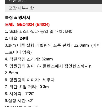
포장 세부사항
특징 &
명세서
모델:
GEO4024 (B4024)
1. Sokkia 스타일과 동일 및 대체: B40
2. 배율:
24배
Automatic Level
자동 레벨
3.1km 이중 실행 레벨링의 표준 편차:
±2.0mm
(마이
크로미터 없음)
4. 객관적인 조리개:
32mm
5. 망원경의 길이 (대물렌즈에서 접안렌즈까지):
215mm
6. 망원경의 이미지: 세우다
7. 최단 초점 거리:
0.3m
8. 시야각: 1°20'
9.설정 시간: ≤2'