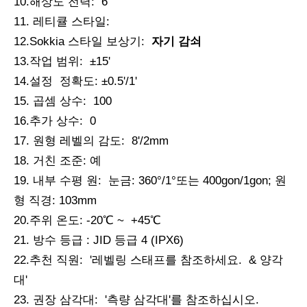
10.해상도 전력: 6'
자동 레벨
Automatic Level
11. 레티큘 스타일:
12.Sokkia 스타일 보상기:
자기 감쇠
13.작업 범위: ±15'
14.설정 정확도: ±0.5'/1'
15. 곱셈 상수: 100
16.추가 상수: 0
17. 원형 레벨의 감도: 8'/2mm
18. 거친 조준: 예
19. 내부 수평 원: 눈금: 360°/1°또는 400gon/1gon; 원
형 직경: ​​103mm
20.주위 온도: -20℃ ~ +45℃
Automatic Level
자동 레벨(Mag.:38x; A.:45mm)
21. 방수 등급 : JID 등급 4 (IPX6)
22.추천 직원: '레벨링 스태프를 참조하세요. & 양각
대'
23. 권장 삼각대: '측량 삼각대'를 참조하십시오.