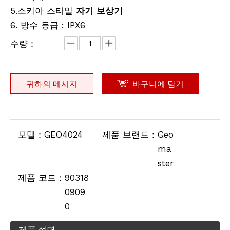
5.소키아 스타일
자기 보상기
Automatic Level
자동 레벨
6. 방수 등급 : IPX6
수량：
귀하의 메시지
바구니에 담기
모델：
GEO4024
제품 브랜드：
Geo
ma
ster
Automatic Level
자동 레벨
제품 코드：
90318
0909
0
제품 설명