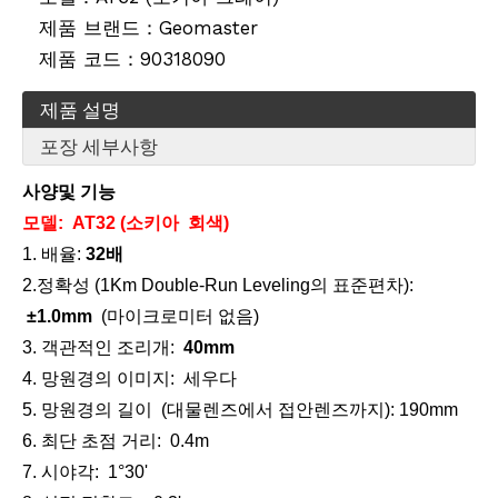
제품 브랜드：
Geomaster
제품 코드：
90318090
제품 설명
포장 세부사항
계약자 엘리베이터 삼각대(2.4m)
계약자 엘리베이터 삼각대(3.5m)
사양
및 기능
모델: AT32
(소키아
회색
)
1. 배율:
32배
2.
정확성 (
1Km Double-Run Leveling의 표준편차
)
:
±
1.0
mm
(마이크로미터 없음)
3. 객관적인 조리개:
40
mm
4. 망원경의 이미지: 세우다
5. 망원경의 길이 (대물렌즈에서 접안렌즈까지): 190mm
6. 최단 초점 거리: 0.4m
7. 시야각: 1°30'