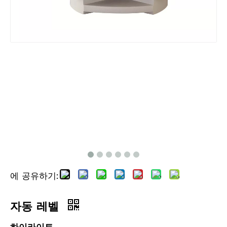
올카본 로버 폴(2.2m)
텔레스코픽 연장 폴(1.2m)
에 공유하기:
자동 레벨