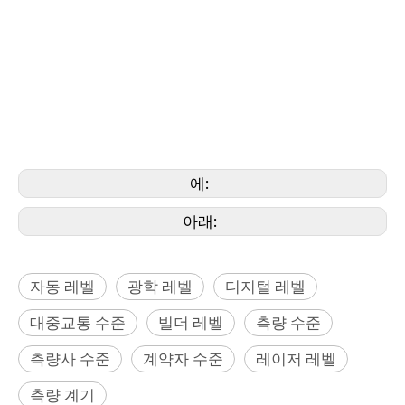
관련 이름
측량 장비, 측량 장비, 측량 액세서리, 자동 레벨, 디지털 레벨, 광학 레벨, 측량사 레벨, 빌더
레벨, 운송 레벨, 범용 레벨, 측량 레벨,
계약자 수준, 경위의 레벨, 라이카 레벨, 니콘 레벨, 펜탁스 레벨, 소키아 레벨, 톱콘 레벨, 트
림블 레벨, 존슨 레벨, 보쉬 레벨, 디월트 레벨, CST/Berger 레벨, 스펙트럼 레벨,
Geomax 레벨, Geomaster 레벨
에:
아래:
자동 레벨
광학 레벨
디지털 레벨
대중교통 수준
빌더 레벨
측량 수준
측량사 수준
계약자 수준
레이저 레벨
측량 계기