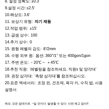
리튬 측량용 배터리(3.8v,5.2Ah,19.76Wh)
유리섬유 엘리베이터 삼각대(3.6m)
8. 설정 정확도: ±0.3'
9.설정 시간: ≤2.5'
10.해상도: 3.6'
11. 보상기 유형:
자기
제동
12.작업 범위: ±15'
13. 곱셈 상수: 100
14.추가 상수: 0
15. 원형 레벨의 감도: 8'/2mm
16. 수평 외부 원: 옵션: 360°/1° 또는 400gon/1gon
17. 주변 온도:
－
20℃ ~
＋
45℃
18.추천 직원: '레벨링을 참조하세요.
직원
s 및 양각대'
계약자 엘리베이터 삼각대(3.6m)
알카본 GPS 폴(8m)
19. 권장 삼각대: '측량 삼각대'를 참조하십시오.
20.표준 액세서리: 조정 핀, 건조제, 육각 키, 수직 밥, 사용
설명서
메모
: 모든 업데이트 ~일 것이다 발생할 수 있다
사전 예고 없이!!