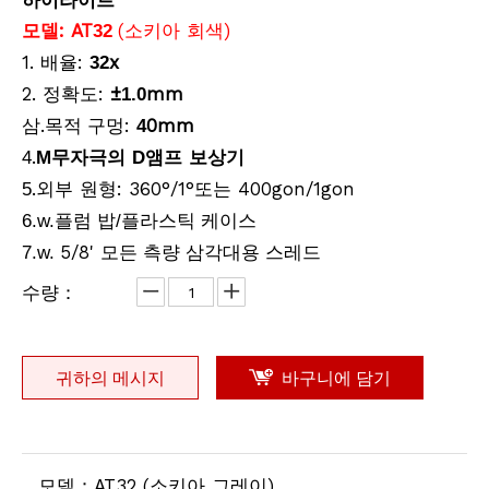
하이라이트
Snap-Lock Rover Rod (2m)
리튬 측량용 배터리(3.8v,8.0Ah,30.4Wh)
모델: AT
(소키아
)
32
회색
1. 배율:
x
32
2. 정확도:
±
mm
1.0
삼.
구멍:
0mm
목적
4
.
무자극의
앰프 보상기
4
M
D
.외부 원형: 360°/1°또는 400gon/1gon
5
6.w.플럼 밥/플라스틱 케이스
5/8'
7.w.
모든 측량 삼각대용 스레드
수량：
전지형 프로 삼각대
전동 고각 삼각대
귀하의 메시지
바구니에 담기
모델：
AT32 (소키아 그레이)