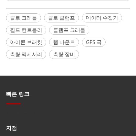
클로 크래들
클로 클램프
데이터 수집기
필드 컨트롤러
클램프 크래들
아이콘 브래킷
램 마운트
GPS 극
측량 액세서리
측량 장비
빠른 링크
빠른 탐색
지점