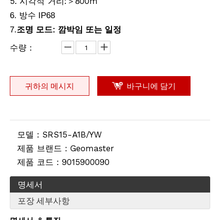
5. 시각적 거리:
00m
＞
8
6. 방수 IP68
솔라 로드 스터드
솔라 로드 스터드
7.
조명 모드: 깜박임 또는 일정
수량：
귀하의 메시지
바구니에 담기
모델：
SRS15-A1B/YW
제품 브랜드：
Geomaster
제품 코드：
9015900090
솔라 로드 스터드
솔라 로드 스터드
명세서
포장 세부사항