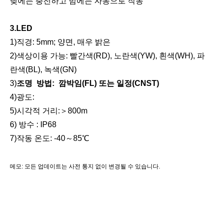
낮에는 충전하고 밤에는 자동으로 작동
솔라 로드 스터드
솔라 로드 스터드
3.LED
1)직경: 5mm; 양면, 매우 밝은
2)색상
이용 가능
: 빨간색(RD), 노란색(YW), 흰색(WH), 파
란색(BL), 녹색(GN)
3)
조명
방법
:
깜박임(FL) 또는 일정(CNST)
4)광도:
5)시각적 거리:
＞
800m
6) 방수 : IP68
7)작동 온도: -40
～
85℃
솔라 로드 스터드
솔라 로드 스터드
메모:
모든 업데이트는 사전 통지 없이 변경될 수 있습니다.
관련된
이름
측량 장비, 측량 장비, 측량 액세서리, 측량 프리즘, 고양이 눈 프리즘, 도로 모