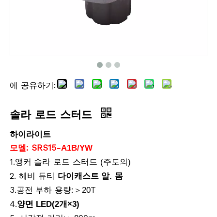
에 공유하기:
솔라 로드 스터드
솔라 로드 스터드
솔라 로드 스터드
하이라이트
모델: SRS15-
A1B/YW
1.
로드 스터드
앵커 솔라
(주도의)
2. 헤비 듀티
몸
다이캐스트 알.
3.
부하 용량:
T
공전
＞
20
4.
양면 LED(2개
×
3)