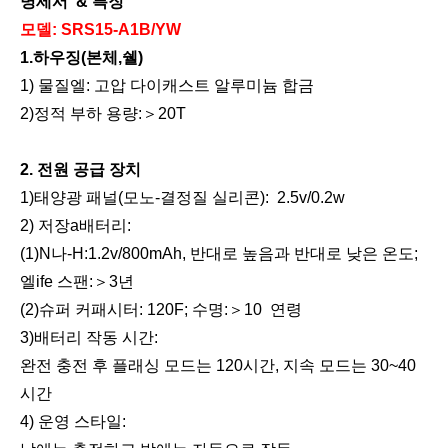
명세서
&
특징
모델: SRS15-
A1B/YW
1.하우징(본체,쉘)
1) 물질
엘:
고압 다이캐스트 알루미늄 합금
2)정적 부하 용량:
＞
20T
2. 전원 공급 장치
솔라 로드 스터드
솔라 로드 스터드
1)태양광 패널(모노
-
결정질 실리콘):
2.5v/0.2w
2) 저장
a
배터리:
(1)
N
나-
H:1.2v/800mAh, 반대로 높음과 반대로 낮은 온도;
엘
i
fe 스팬:
＞
3년
(2)
슈퍼 커패시터: 120F; 수명:
＞
10
연령
3)배터리 작동 시간:
완전 충전 후 플래싱 모드는 120시간, 지속 모드는 30~40
시간
4) 운영 스타일: