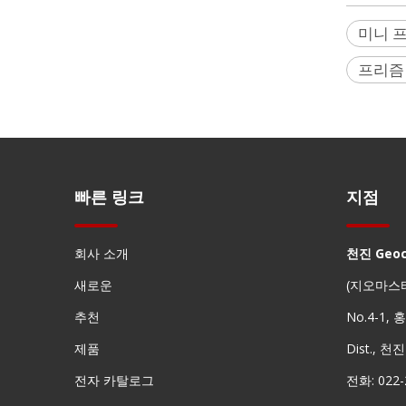
미니 
레이저 추적기 반사경(12.7mm,0.5')
프리즘
빠른 링크
지점
회사 소개
천진 Geo
새로운
(지오마스
방수 프리즘(5', 구리 코팅)
추천
No.4-1,
제품
Dist., 천
전자 카탈로그
전화: 022-