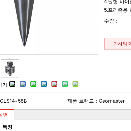
.원형 바이알
4
.프리즘용
5
수량：
귀하의 
하기:
GLS14-58B
제품 브랜드：
Geomaster
설명
및 특징