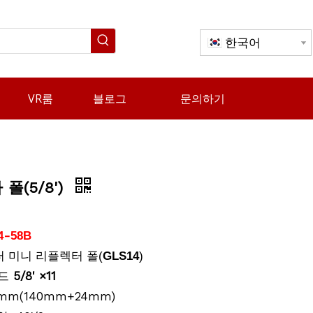
한국어
VR룸
블로그
문의하기
폴(5/8')
-
4
58B
터 미니 리플렉터 폴(
GLS14
)
드
5/8' ×11
4mm(140mm+24mm)