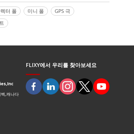
렉터 폴
미니 폴
GPS 극
트
FLIXY에서 우리를 찾아보세요
es,Inc
퀘벡,캐나다