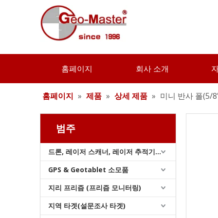
계약자 엘리베이터 삼각대(3.6m)
홈페이지
회사 소개
홈페이지
»
제품
»
상세 제품
»
미니 반사 폴(5/8'
범주
드론, 레이저 스캐너, 레이저 추적기 및 슬램
GPS & Geotablet 소모품
원형 프리즘(5', 구리 코팅)
지리 프리즘 (프리즘 모니터링)
지역 타겟(설문조사 타겟)