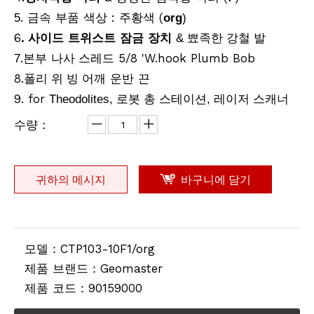
. 금속 부품 색상 :
(
5
주황색
org
)
6
. 사이드 트위스트 잠금 장치
& 뾰족한 강철 발
.본부
스레드 5/8 'W.hook Plumb Bob
7
나사
8.
어깨 운반 끈
폴리 위 빙
9. for
Theodolites, 로봇 총 스테이션, 레이저 스캐너
수량：
귀하의 메시지
바구니에 담기
모델：
CTP103-10F1/org
제품 브랜드：
Geomaster
제품 코드：
90159000