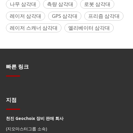
나무 삼각대
측량 삼각대
로봇 삼각대
레이저 삼각대
GPS 삼각대
프리즘 삼각대
레이저 스캐너 삼각대
엘리베이터 삼각대
빠른 링크
빠른 탐색
지점
천진 Geochoix 장비 판매 회사
(지오마스터그룹 소속)