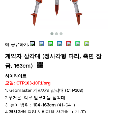
에 공유하기:
계약자 삼각대 (정사각형 다리, 측면 잠
금, 163cm)
하이라이트
모델:
CTP103-10F1/org
1. Geomaster
삼각대 (
)
계약자
’
s
CTP103
2.
-의무 알루미늄 삼각대
무거운
3. 높이 범위 :
104-163cm
(41-64 ')
4.
다리
& 평평한 삼각형 머리 (
F
)
정사각형