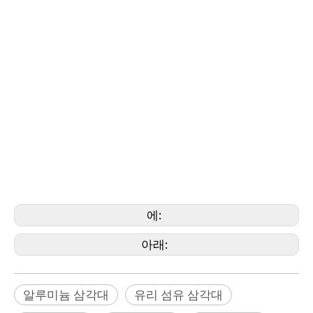
Yellow Trib,
Fluod, Construction, Eleverator. 삼각대, CTC290,
CET103, CET270, CET300, TRI100, TRI120, TRI70,
럭비 삼각대 (Bernsten, Brunson, Bosch, DeWalt,
CST/Berger, David White, Faro, Geomax, Geoslam,
Hilti,
Johnson, Leicon, Nikon, Pentax, Pentax, Pls,
Riegl, Rothbucher, Specto, Seco, Sokkia, Stabila,
Stonex, Surphaser, Teledyne, Topcon, Trimble,
Z+F, ZeB, Zeiss, Geomaster)
에:
아래:
알루미늄 삼각대
유리 섬유 삼각대