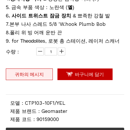
. 금속 부품 색상 :
(
5
노란색
옐
)
리튬 측량용 배터리(3.8v,8.0Ah,30.4Wh)
전지형 프로 삼각대
6
. 사이드 트위스트 잠금 장치
& 뾰족한 강철 발
.본부
스레드 5/8 'W.hook Plumb Bob
7
나사
8.
어깨 운반 끈
폴리 위 빙
9. for
Theodolites, 로봇 총 스테이션, 레이저 스캐너
수량：
귀하의 메시지
바구니에 담기
전동 고각 삼각대
계약자 엘리베이터 삼각대(2.4m)
모델：
CTP103-10F1/YEL
제품 브랜드：
Geomaster
제품 코드：
90159000