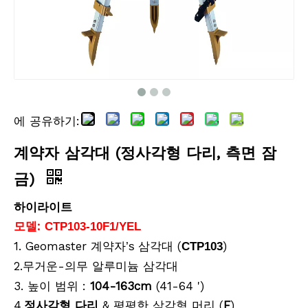
에 공유하기:
텔레스코픽 연장 폴(1.2m)
Snap-Lock Rover Rod (2m)
계약자 삼각대 (정사각형 다리, 측면 잠
금)
하이라이트
모델:
CTP103-10F1/YEL
1. Geomaster
삼각대 (
)
계약자
’
s
CTP103
2.
-의무 알루미늄 삼각대
무거운
3. 높이 범위 :
104-163cm
(41-64 ')
4.
다리
& 평평한 삼각형 머리 (
F
)
정사각형