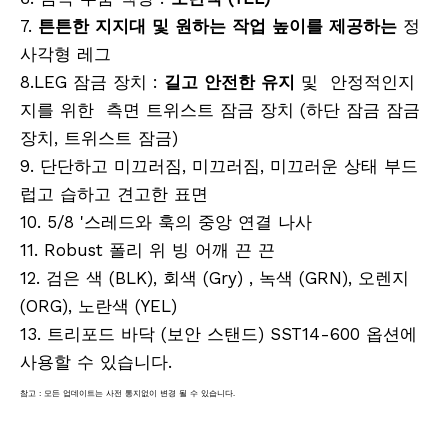
7.
튼튼한 지지대 및 원하는 작업 높이를 제공하는
정
유리섬유 엘리베이터 삼각대(3.6m)
계약자 엘리베이터 삼각대(3.6m)
사각형 레그
8.LEG 잠금 장치 :
길고 안전한 유지
및 안정적인지
지를 위한 측면 트위스트 잠금 장치 (하단 잠금 잠금
장치, 트위스트 잠금)
9. 단단하고 미끄러짐, 미끄러짐, 미끄러운 상태 부드
럽고 습하고 견고한 표면
10. 5/8 '스레드와 훅의 중앙 연결 나사
11. Robust 폴리 위 빙 어깨 끈 끈
12. 검은 색 (BLK), 회색 (Gry) , 녹색 (GRN), 오렌지
(ORG), 노란색 (YEL)
원형 프리즘(5', 구리 코팅)
마그네틱 드리프트 네스트(36mm)
13. 트리포드 바닥 (보안 스탠드) SST14-600 옵션에
사용할 수 있습니다.
참고 : 모든 업데이트는 사전 통지없이 변경 될 수 있습니다.
측량 기기, 측량 장비, 액세서리 측량, 모바일 매핑 시스템, 모바일 매핑 설문 조사, LIDAR 설문 조사, 슬램 매핑