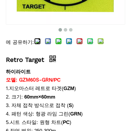
에 공유하기:
텔레스코픽 연장 폴(1.2m)
Snap-Lock Rover Rod (2m)
Retro Target
하이라이트
모델: GZM
0S-GR
6
N/PC
1.
지오마스터
레트로 타겟(
GZM
)
2. 크기:
60mm
×
60mm
3. 자체 접착 방식으로 접착 (
S
)
4. 패턴 색상: 형광 라임 그린(
GRN
)
시트 스타일:
5.
원형 차트(
PC
)
6.작업 범위: 250-300m