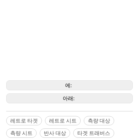
타겟, 측량 타겟, 측량 마크, 측량 타겟, 트래버스 프리즘 키트, 트래버스 타겟,
반사 시트, 반사 타겟, GZM 타겟, 드론 타겟, 드론 측량 타겟, 드론 플레이트, 드
론 지상
마커, 드론 지상표적, 드론 기준점, 조사점, 그랜드 기준점, 프리미어 프리즘,
프리즘 베이스, 트래버스 타겟,
GZM29, GZM30, ZM40,
GZM50, GZM60,
(Artec, DJI, Autel, Cygnus, Holy Stone, Fimi, Faro,
Geomax, GeoSLAM, Leica, Mini, Marvice, Nikon, Onrol, Pentax, Riegl,
Rothbucher, SECO,
소키아, Stonex, Topcon, Trimble, Zeb, Geomaster)
에:
아래:
레트로 타겟
레트로 시트
측량 대상
측량 시트
반사 대상
타겟 트래버스