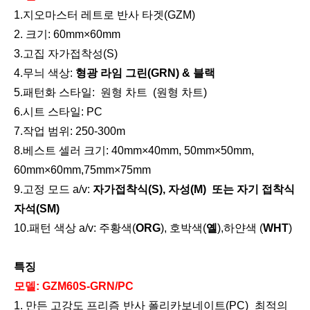
1.지오마스터 레트로
반사
타겟(GZM)
2. 크기:
6
0mm×
6
0mm
3.
고집
자가접착성(S)
4.
무늬
색상:
형광 라임 그린(GRN) & 블랙
5.
패턴화 스타일:
원형 차트
(원형 차트)
계약자 엘리베이터 삼각대(3.5m)
리튬 측량용 배터리(3.8v,5.2Ah,19.76Wh)
6
.시트 스타일:
PC
7.작업 범위: 250-300m
8
.베스트 셀러 크기: 40mm×40mm, 50mm×50mm,
60mm×60mm,75mm×75mm
9
.
고정 모드 a/v:
자가접착식(S), 자성(M)
또는
자기 접착식
자석(SM)
10.패턴 색상 a/v: 주황색(
ORG
), 호박색(
옐
),하얀색 (
WHT
)
특징
모델:
GZM60S-GRN/PC
1. 만든
고강도 프리즘 반사
폴리카보네이트(PC)
최적의