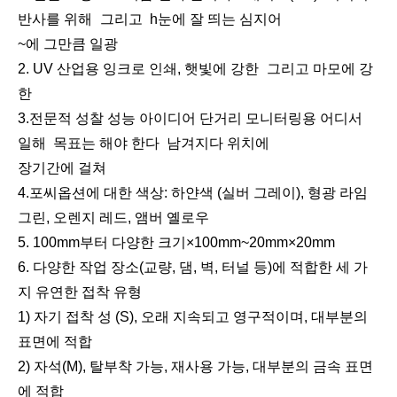
유리섬유 엘리베이터 삼각대(3.6m)
계약자 엘리베이터 삼각대(3.6m)
반사를 위해
그리고
h
눈에 잘 띄는
심지어
~에
그만큼
일광
2. UV 산업용 잉크로 인쇄,
햇빛에 강한
그리고
마모에 강
한
3.전문적 성찰
성능 아이디어
단거리 모니터링용
어디서
일해
목표는 해야 한다
남겨지다
위치에
장기간에 걸쳐
4.포씨
옵션에 대한 색상:
하얀색 (
실버 그레이
)
, 형광 라임
그린, 오렌지 레드, 앰버 옐로우
5. 100mm부터 다양한 크기
×
100mm~20mm×20mm
원형 프리즘(5', 구리 코팅)
마그네틱 드리프트 네스트(36mm)
6. 다양한 작업 장소(교량, 댐, 벽, 터널 등)에 적합한 세 가
지 유연한 접착 유형
1) 자기 접착 성 (S), 오래 지속되고 영구적이며,
대부분의
표면에 적합
2) 자석(M), 탈부착 가능, 재사용 가능, 대부분의 금속 표면
에 적합