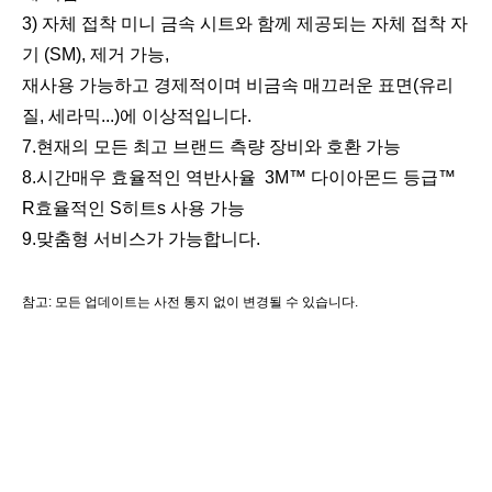
3) 자체 접착 미니 금속 시트와 함께 제공되는 자체 접착 자
기 (SM), 제거 가능,
재사용 가능하고 경제적이며 비금속 매끄러운 표면(유리
질, 세라믹...)에 이상적입니다.
7
.현재의 모든 최고 브랜드 측량 장비와 호환 가능
8
.시간
매우 효율적인 역반사율
3M™ 다이아몬드 등급™
R
효율적인
S
히트
s
사용 가능
9
.
맞춤형 서비스가 가능합니다.
참고: 모든 업데이트는 사전 통지 없이 변경될 수 있습니다.
키워드 및 해시태그
측량 장비, 측량 장비, 측량 액세서리, 모바일 매핑 시스템, 모바일 매핑 측량,
LiDAR 측량, SLAM 매핑 시스템,
원격 측량, 지리 공간, SLAM 측량, 지구 시스템, 현실 캡처, SLAM 측량, 멀티
트랙 프리즘, 멀티 트랙 타겟, 프리즘 캐리어, 프리즘 홀더, 프리즘 타겟, 타겟
프리즘, 레트로 시트, 레트로 타겟, 재귀 반사 시트, 재귀 반사 테이프, 역 반사