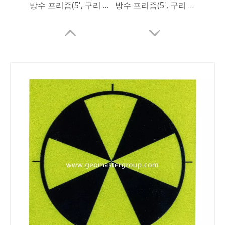
방수 프리즘(5', 구리 코팅)
방수 프리즘(5', 구리 코팅)
리튬 측량 배터리
올카본 로버 폴(2.2m)