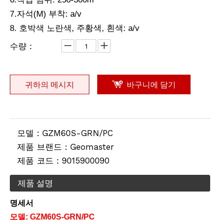
리튬 측량용 배터리(3.8v,8.0Ah,30.4Wh)
전지형 프로 삼각대
7.자석(M) 부착: a/v
8. 호박색 노란색, 주황색, 흰색: a/v
수량：
귀하의 메시지
바구니에 담기
모델：
GZM60S-GRN/PC
제품 브랜드：
Geomaster
전동 고각 삼각대
계약자 엘리베이터 삼각대(2.4m)
제품 코드：
9015900090
제품 설명
명세서
모델: GZM
6
0S-GR
N
/
PC