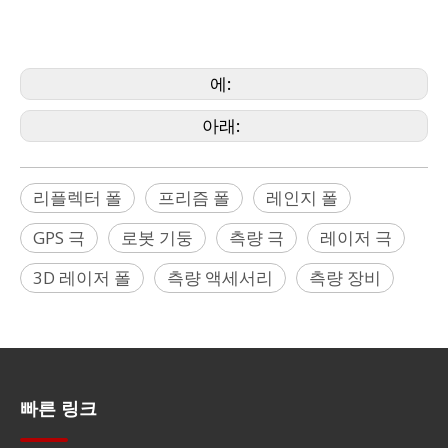
Stonex, Surphaser, Teledyne, Topcon, Trimble,
Z+F, Zeb, Zeiss, Geomaster)
에:
아래:
리플렉터 폴
프리즘 폴
레인지 폴
GPS 극
로봇 기둥
측량 극
레이저 극
3D 레이저 폴
측량 액세서리
측량 장비
빠른 링크