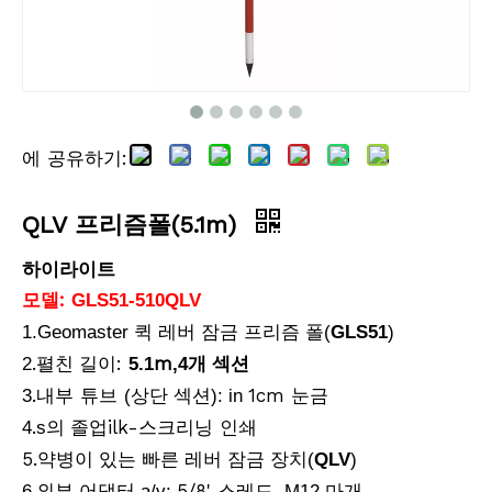
에 공유하기:
프리미어 프리즘 어셈블리(GPR113)
프리미어 프리즘 어셈블리(GPR1)
QLV 프리즘폴(5.1m)
하이라이트
모델:
GLS51-510QLV
1.Geomaster 퀵 레버 잠금 프리즘 폴(
GLS51
)
.
길이:
m
2
펼친
5.1
,4개 섹션
.내부 튜브
1cm
3
(상단 섹션): in
눈금
.
ilk-스크리닝 인쇄
4
s의 졸업
5.
약병이 있는 빠른 레버 잠금 장치(
QLV
)
.
5/8'
6
외부 어댑터 a/v:
스레드, M12 마개