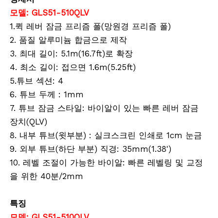
모델: GLS51-510QLV
1.퀵 레버 잠금 프리즘 폴(망원경 프리즘 폴)
2. 품질 알루미늄 합금으로 제작
3. 최대 길이: 5.1m(16.7ft)로 확장
4. 최소 길이: 접으면 1.6m(5.25ft)
스마트 폰 브래킷 (55-100mm)
하이브리드 삼각대 (둥근 머리, 트위스트 잠금 장치)
5.튜브 섹션: 4
6. 튜브 두께 : 1mm
7. 튜브 잠금 스타일: 바이알이 있는 빠른 레버 잠금
장치(QLV)
8. 내부 튜브(윗부분) : 실크스크린 인쇄로 1cm 눈금
9. 외부 튜브(하단 부분) 직경: 35mm(1.38')
10. 레벨 조절이 가능한 바이알: 빠른 레벨링 및 교정
을 위한 40분/2mm
특징
모델: GLS51-510QLV