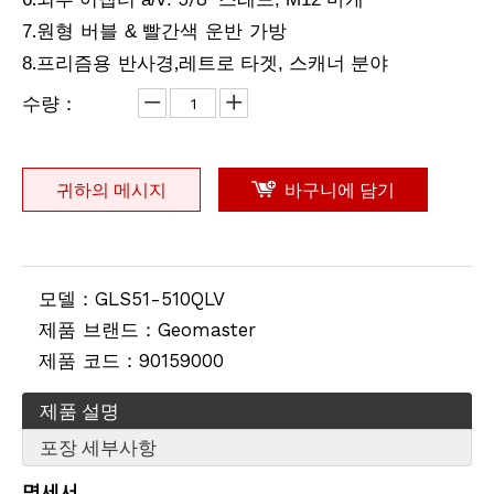
프리미어 프리즘 어셈블리(GPR1)
계약자 삼각대(더스트 커버, 측면 잠금 장치)
.원형 버블
빨간색 운반 가방
7
&
.프리즘용
,
8
반사경
레트로 타겟, 스캐너 분야
수량：
귀하의 메시지
바구니에 담기
모델：
GLS51-510QLV
제품 브랜드：
Geomaster
탄소강 테이프 (50m)
GPS 보조 배터리 브래킷(클램핑 깊이:35mm, 클램핑 폭 55-100mm)
제품 코드：
90159000
제품 설명
포장 세부사항
명세서