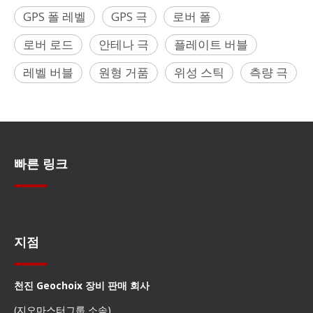
GPS 폴 레벨
GPS 극
로버 폴
로버 로드
안테나 극
플레이트 버블
레벨 버블
원형 거품
위성 스틱
측량 극
빠른 링크
빠른 탐색
지점
천진 Geochoix 장비 판매 회사
(지오마스터그룹 소속)