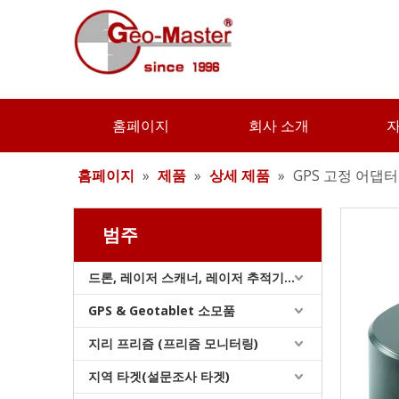
홈페이지
회사 소개
홈페이지
»
제품
»
상세 제품
»
GPS 고정 어댑터
범주
계약자 엘리베이터 삼각대(3.6m)
드론, 레이저 스캐너, 레이저 추적기 및 슬램
GPS & Geotablet 소모품
지리 프리즘 (프리즘 모니터링)
지역 타겟(설문조사 타겟)