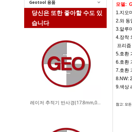
Geotool 용품
모델:
당신은 또한 좋아할 수도 있
1.지오
2
.와 
습니다
3.
알루
4.
장착
프리즘 
5
.호환
6
.호환 
7
.호환 
8
.NW:
레이저 추적기 반사경(17.8mm,0.7')
9
.색상 
참고: 모
키워드
측량 장비, 
프리즘, 멀티