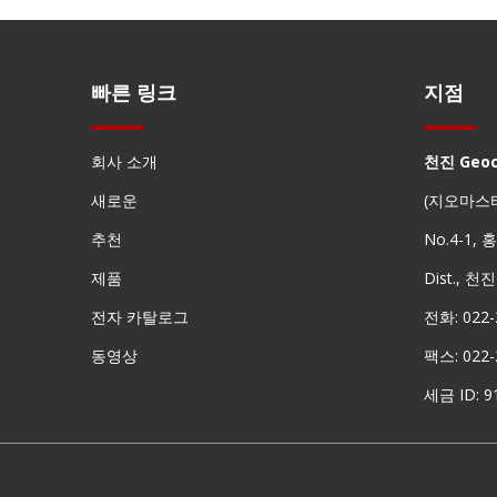
빠른 링크
지점
회사 소개
천진 Geo
새로운
(지오마스
추천
No.4-1,
제품
Dist., 천
레이저 추적기 반사경(12.7mm,0.5')
전자 카탈로그
전화: 022-
동영상
팩스: 022-
세금 ID: 