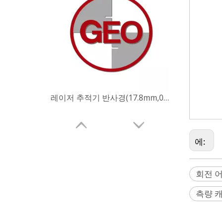
댑터, 프리즘
측량 포인트 
프리미어 프리즘,
SX12,TX6,
레이저 추적기 반사경(17.8mm,0.7')
레일 프리즘, 레
GRZ122, G
Specto, SEC
젭, 지오마스
에:
회전 
측량 
레이저 추적기 반사경(12.7mm,0.5')