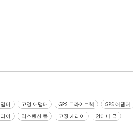
 폴 어댑터, 프리즘 흡입 홀더, 스캐너 구 어댑터, 스캐너 대상 어댑터, 스캐너 대상 베이스,
플러그, 스위치 마그네틱 베이스, 삼각 프리즘 마운트, 프리즘 장착 세트, 장착 세트, 프리즘 레인 셸터,
 Tribrach 58002007, Tribrach 78607007, 베이스 78608019, 트래버스 어댑터, 트래버스 Tribrac
TX8,
일 클립, GRT10, GRT144, GRT146, GZR2, GZR3, GZR103, GZS4, GDF111, GDF112, GDF322,
RZ101, 높이 게이지, He 괜찮아 후크,GZS4,GRT247(Bernsten, Brunson,CST/Berger
,데이비드 화이
O, Sokkia, Stonex, Topcon, Trimble,
터)
어댑터
고정 어댑터
GPS 트라이브랙
GPS 어댑터
캐리어
익스텐션 폴
고정 캐리어
안테나 극