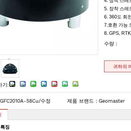
4. 장착 스레
5. 장착 스레
6. 360도 회
7.호환 가능 모
8. GPS, 
수량：
귀하의 
하기:
GFC2010A-58Cu/수정
제품 브랜드：
Geomaster
서
 특징