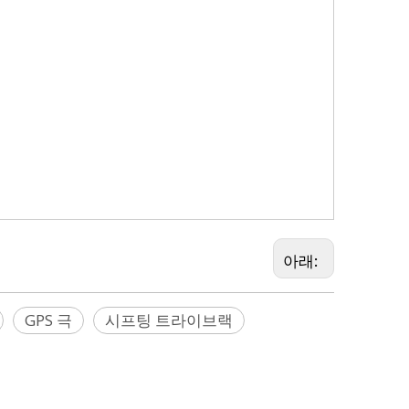
 프리즘 레인 후드, 프리즘 어댑터, 프리즘 캐리어, 프리즘 삼각, 표류 베이스,
h, RTC360,BLK360,RTS360,TSC,
MT1000
SLSU-S202, SX10,
 GDF321, GPH1, GPH1A, GPH1P, GPH3, GRP111, GPR112, GRZ4,
트,
Faro, Geomax, GeoSLAM, Leica, Nikon, Pentax, Riegl, Rothbucher,
아래:
GPS 극
시프팅 트라이브랙