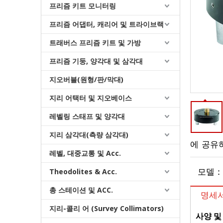
프리즘 키트 모니터링
프리즘 어댑터, 캐리어 및 트라이브랙
트래버스 프리즘 키트 및 가방
프리즘 기둥, 양각대 및 삼각대
원형 프리즘(5', 구리 코팅)
지오버블(원형/판/막대)
지리 어택터 및 지오베이스
레벨링 스태프 및 양각대
지리 삼각대(측량 삼각대)
에 공유
레벨, 대중교통 및 Acc.
Theodolites & Acc.
모델：
총 스테이션 및 ACC.
명세
지리-콜리 어 (Survey Collimators)
사양 및
마그네틱 드리프트 네스트(36mm)