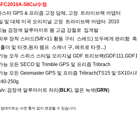
GFC2010A-58Cu/수정
마스터 GPS
& 프리즘 고정
담체
, 고정
트라이브랙 어댑터
동일 및 대체
미국 오리지널 고정
트라이브랙 어댑터 20
1
0
미늄 검정색 알루마이트
몸
고급 강철로
집게발
외부
장착 스터드(5/8'×11
황동 구리
스레드) 모두에게 편리함
측
홀더 및 타겟
,원자 램프 스캐너 구, 레트로 타겟...
)
 가능 모두
스위스 스타일 오리지널
GDF 트리브랙(GDF111,GDF112
가능 모든 SECO 및 Trimble GPS 및 프리즘 Tribrach
가능 모든 Geomaster GPS 및 프리즘 Tribrach(
TS15 및 SX10
시
240-250g
)
a/v: 검정색 알루마이트 처리(
BLK
), 옅은 녹색(
GRN
든 업데이트는 사전 통지 없이 변경될 수 있습니다.
 및 해시태그
측량 장비, 측량 액세서리, 모바일 매핑 시스템, 모바일 매핑 측량, LiDAR 측량, SLAM 매핑 시스템, 원
트랙 타겟, 철도 측량, 레벨링 스태프 어댑터, 자기 고정 캐리어, 고정 캐리어, 자기 마운트 베이스, 자