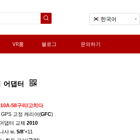
한국어
VR룸
블로그
문의하기
정 어댑터
10
A
-58
구리/
고치다
er GPS 고정 캐리어(
GFC
)
정 어댑터 교체
2010
 나사 w
. 5/8'
×11