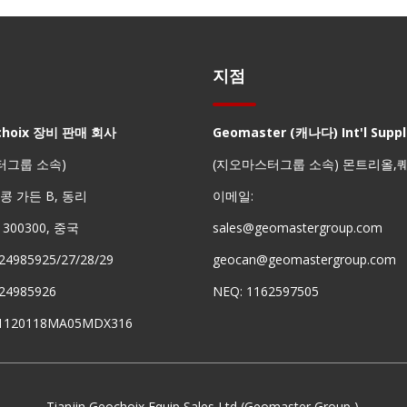
지점
choix 장비 판매 회사
Geomaster (캐나다) Int'l Suppli
터그룹 소속)
(지오마스터그룹 소속) 몬트리올,
 홍콩 가든 B, 동리
이메일:
진 300300, 중국
sales@geomastergroup.com
24985925/27/28/29
geocan@geomastergroup.com
24985926
NEQ: 1162597505
91120118MA05MDX316
Tianjin Geochoix Equip Sales Ltd (Geomaster Group ).