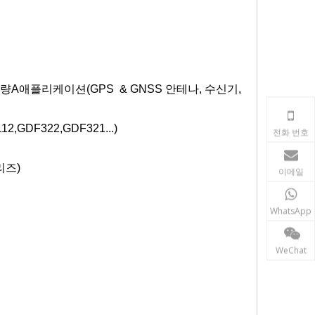
량A
애플리케이션(GPS
& GNSS 안테나, 수신기,
,GDF322,GDF321...)
전화 번호
리즈)
이메일
WhatsApp
WeChat
격 측량, 지리 공간, SLAM 측량, 지구시스템, 현실 캡처, SLAM 측량, 멀티트랙
기 베이스, 마운팅 베이스, 마그네틱 레일 슈, 미니 프리즘 폴, 프리즘 마운트 어