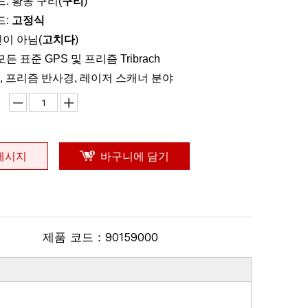
드: 황동 구리(
구리
)
드:
고정식
전이 아님(
고치다
)
든 표준 GPS 및 프리즘 Tribrach
RTK, 프리즘 반사경, 레이저 스캐너 분야
메시지
바구니에 담기
제품 코드：
90159000