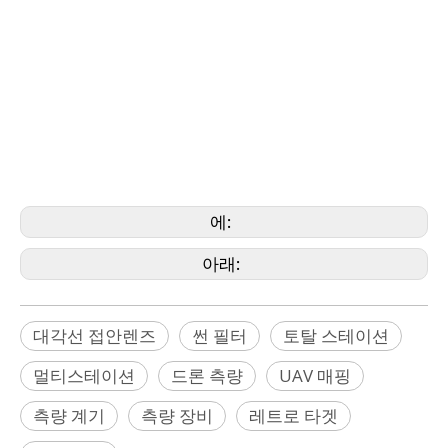
관련된
이름
측량 장비, 측량 장비, 측량 액세서리, 대각선 접안 렌즈, Geomax 대각선 접안 렌즈,
Leica 대각선 접안 렌즈, Nikon 대각선 접안 렌즈, Sokkia
대각선 접안렌즈, Topcon 대각선 접안렌즈, Trimble 대각선 접안렌즈, Spectra 대각
선 접안렌즈, FOIF 대각선 접안렌즈, 토탈 스테이션, 무반사 토탈 스테이션, 로봇 스
테이션, 태양광 필터, 멀티스테이션, 빌더 스테이션, ScanStation
에:
아래:
대각선 접안렌즈
썬 필터
토탈 스테이션
멀티스테이션
드론 측량
UAV 매핑
측량 계기
측량 장비
레트로 타겟