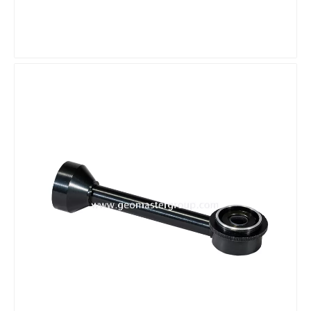
리튬 측량 배터리
올카본 로버 폴(2.2m)