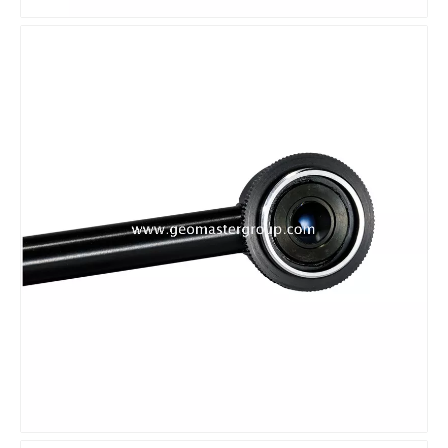
전동 고각 삼각대
계약자 엘리베이터 삼각대(2.4m)