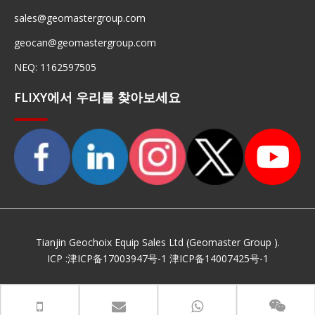
sales@geomastergroup.com
geocan@geomastergroup.com
NEQ: 1162597505
FLIXY에서 우리를 찾아보세요
Tianjin Geochoix Equip Sales Ltd (Geomaster Group ).
ICP :
津ICP备17003947号-1
津ICP备14007425号-1