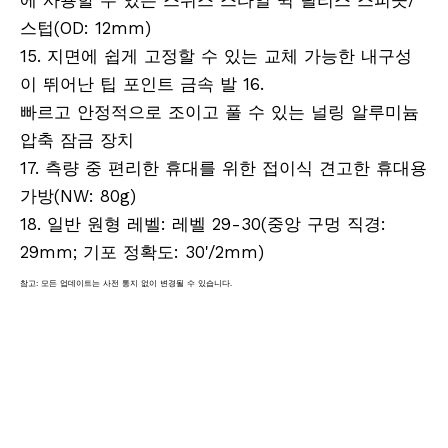
에 사용할 수 있는 스위스 스타일 퀵 릴리스 스피곳/
스텁(OD: 12mm)
15. 지면에 쉽게 고정할 수 있는 교체 가능한 내구성
이 뛰어난 팁 포인트 금속 발 16.
빠르고 안정적으로 조이고 풀 수 있는 널링 알루미늄
압축 잠금 장치
17. 측량 중 편리한 휴대를 위한 접이식 견고한 휴대용
가방(NW: 80g)
18. 일반 원형 레벨: 레벨 29-30(중앙 구멍 직경:
29mm; 기포 정확도: 30'/2mm)
참고: 모든 업데이트는 사전 통지 없이 변경될 수 있습니다.
RTK 폴, RTK 삼각대. DRTK3 폴, DRTK3 삼각대,
DRTK2 폴, DRTK2 삼각대.
측량 장비, 측량 장비, 측량 액세서리, 모바일 매핑 시스템, 모바일 매핑 측량, LiDAR 측량, SLAM 매핑 시스템,
원격 측량, 지리 공간, SLAM 측량, 지구 시스템,
현실 캡처, RTK, 멀티트랙 프리즘, 멀티트랙 대상, 측량 폴, 측량 막대, 알루미늄 범위 폴, 범위 폴, 프리즘 폴, 미
니 폴, 미니 프리즘 폴, GLS 폴, 프리즘 반사경 폴, 미니 반사경 폴,