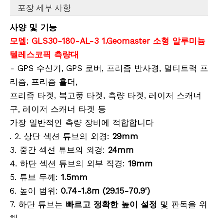
포장 세부 사항
사양 및 기능
모델: GLS30-180-AL-3 1.Geomaster 소형 알루미늄
텔레스코픽 측량대
- GPS 수신기, GPS 로버, 프리즘 반사경, 멀티트랙 프
리즘, 프리즘 홀더,
프리즘 타겟, 복고풍 타겟, 측량 타겟, 레이저 스캐너
구, 레이저 스캐너 타겟 등
가장 일반적인 측량 장비에 적합합니다
. 2. 상단 섹션 튜브의 외경:
29mm
3. 중간 섹션 튜브의 외경:
24mm
4. 하단 섹션 튜브의 외부 직경:
19mm
5. 튜브 두께:
1.5mm
6. 높이 범위:
0.74-1.8m (29.15-70.9')
7. 하단 튜브는
빠르고 정확한 높이 설정
및 판독을 위