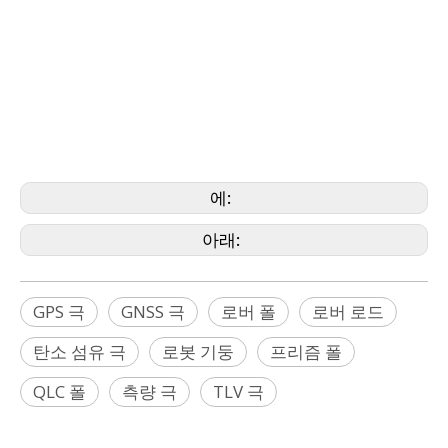
폴(Bernsten, Brunson, Bosch,Dewalt,CST/Berger,
David White, Emlid, Faro, Geomax, GeoSLAM,
Hilti, Johnson,Leica, Nikon, Pentax, PLS, Riegl,
Rothbucher, Specto, SECO, Sokkia, Stabila,
Stonex, Surphaser, |
Teledyne, Topcon, Trimble, Z+F, Zeb, Zeiss,
Geomaster)
에:
아래:
GPS 극
GNSS 극
로버 폴
로버 로드
탄소 섬유 극
로봇 기둥
프리즘 폴
QLC 폴
측량 극
TLV 극