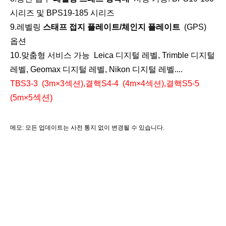
시리즈 및 BPS19-185 시리즈
유리섬유 엘리베이터 삼각대(3.6m)
계약자 엘리베이터 삼각대(3.6m)
9.레벨링
스태프 접지 플레이트/체인지 플레이트
(GPS)
옵션
10
.맞춤형 서비스 가능
Leica 디지털 레벨, Trimble 디지털
레벨, Geomax 디지털 레벨, Nikon 디지털 레벨....
TBS
3-3 (3m×3섹션)
,
결핵
S4-4
(4m×4섹션
)
,결핵
S
5
-
5
섹션)
(
5
m×
5
메모:
모든 업데이트는 사전 통지 없이 변경될 수 있습니다.
관련 이름
원형 프리즘(5', 구리 코팅)
마그네틱 드리프트 네스트(36mm)
측량 액세서리, 측량 장비, 측량 장비, 알루미늄 직원, 알루미늄 망
원경 직원, 알루미늄 망원경 막대, 알루미늄 레벨링 막대, 알루미늄
레벨링 직원, 유리 섬유 직원, 유리 섬유 망원경 직원, 유리 섬유 망
원경 막대,