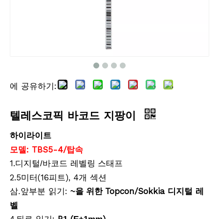
에 공유하기:
텔레스코픽 연장 폴(1.2m)
Snap-Lock Rover Rod (2m)
텔레스코픽 바코드 지팡이
하이라이트
모델: TBS5-4/탑속
1.
바코드
디지털/
레벨링 스태프
2.5미터(16피트), 4개 섹션
앞부분 읽기:
Topcon/Sokkia 디지털 레
삼.
~을 위한
벨