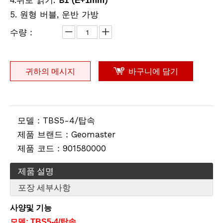
.뒤로 읽기:
B
(
)
4
1
E+1mm
5. 원형 버블, 운반 가방
리튬 측량용 배터리(3.8v,8.0Ah,30.4Wh)
전지형 프로 삼각대
수량：
귀하의 메시지
바구니에 담기
모델：
TBS5-4/탑속
제품 브랜드：
Geomaster
제품 코드：
901580000
전동 고각 삼각대
계약자 엘리베이터 삼각대(2.4m)
제품 설명
포장 세부사항
사양
및 기능
모델
:
TBS5-4/탑속