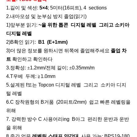
1
.
길이 및 섹션:
5×
4
; 5미터(
16
피트),
4
sections
2.
내마모성 및 눈부심 방지
졸업(읽기)
1)
앞부분 읽기:
~을 위한
톱콘
디지털 레벨
그리고
소키아
디지털 레벨
2)
B
확인 읽기:
B
1
(
E+1mm
)
3)더 많은 정보를 원하시면
뒤쪽에
졸업해주세요
졸업 차
계약자 엘리베이터 삼각대(3.5m)
리튬 측량용 배터리(3.8v,5.2Ah,19.76Wh)
트
확인하고 확인하다
3
.
정확성:
±
1.2
mm/전체 길이;
±
0.
35
mm/m
4
.
T
우베
두께: ≧
1
.0mm
5.설계된 f
또는 Topcon 디지털 레벨
그리고
소키아 디지
털 레벨
6.C 장착
원형의
B
거품
(20피트/2mm)
쉽고 빠른 레벨링을
위해
7. 강력한 방수 C 사용
어리
ing
B
아그
편리한 운반과 운반
을 위해
8.중간 업무
레벨링 스태프 양각대
사용 가능: BPS19-180