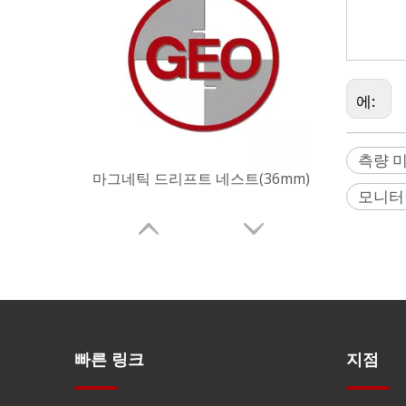
팩, 볼 프
구면 반사경
에:
측량 
모니터
레이저 추적기 반사경(17.8mm,0.7')
빠른 링크
지점