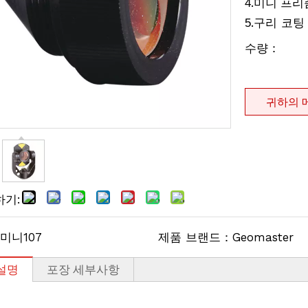
.
4
미니 프리즘
.구리 코팅
5
수량：
귀하의 
하기:
미니107
제품 브랜드：
Geomaster
설명
포장 세부사항