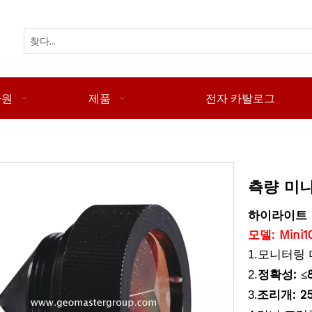
자원
제품
전자 카탈로그
즘
측량 미
하이라이트
모델: Mini1
1.모니터링
정확성:
≤
2.
.
조리개: 2
3