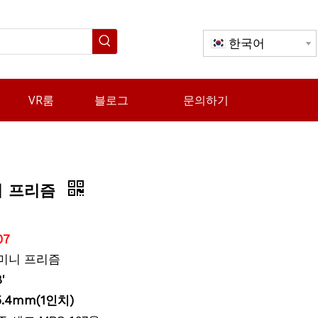
한국어
VR룸
블로그
문의하기
니 프리즘
07
 미니 프리즘
8
'
5.4mm(1인치)