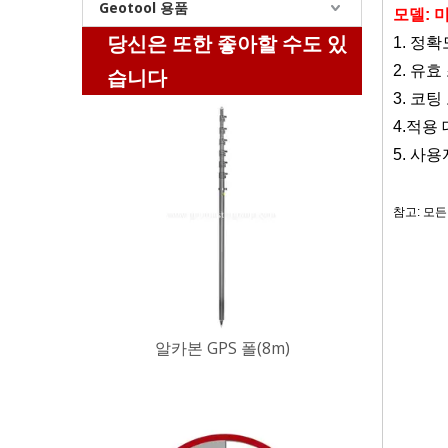
Geotool 용품
모델
: 
당신은 또한 좋아할 수도 있
1. 정확
2. 유효
습니다
알카본 GPS 폴(8m)
3. 코팅
4.적용
5. 사
참고: 모
관련된
측량 장비, 
미니 프리즘
로봇 프리즘
레이저 프리
마그네틱 드리프트 네스트(36mm)
프리즘, 니
프리즘, U