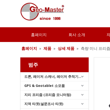
리튬 측량용 배터리(3.8v,5.2Ah,19.76Wh)
홈페이지
회사 소개
홈페이지
»
제품
»
상세 제품
»
측량 미니 프리
범주
드론, 레이저 스캐너, 레이저 추적기 및 슬램
GPS & Geotablet 소모품
지리 프리즘 (프리즘 모니터링)
유리섬유 엘리베이터 삼각대(3.6m)
지역 타겟(설문조사 타겟)