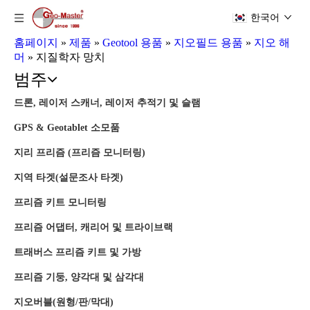
한국어
홈페이지
»
제품
»
Geotool 용품
»
지오필드 용품
»
지오 해
머
»
지질학자 망치
범주
드론, 레이저 스캐너, 레이저 추적기 및 슬램
GPS & Geotablet 소모품
지리 프리즘 (프리즘 모니터링)
지역 타겟(설문조사 타겟)
프리즘 키트 모니터링
프리즘 어댑터, 캐리어 및 트라이브랙
트래버스 프리즘 키트 및 가방
프리즘 기둥, 양각대 및 삼각대
지오버블(원형/판/막대)