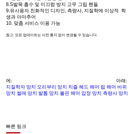
8.S
발목 흡수 및 미끄럼 방지 고무 그립 핸들
9
.유
사용자 친화적인 디자인, 측량사, 지질학에 이상적 학
생과 아마추어
10. 맞춤 서비스 이용 가능
참고: 모든 업데이트는 사전 통지 없이 변경될 수 있습니다.
관련 이름
측량 장비, 측량 장비, 측정 도구, 수공구, 지질 학자 망치, 손 망치, 큰 망치, 클
로 해머, 볼핀 해머,
고무 망치, 압정 망치, 클럽 망치, Estwing 망치, Picard 망치, 프레이밍 망치, 바
위 망치, 립 망치, Duckbill 망치, 치핑 망치,
용접 해머, 끌 헤드 해머, 측량사 해머
에:
아래:
지질학자 망치
오리부리 망치
치즐 헤드 해머
립 해머
바위
망치
썰매 망치
발톱 망치
볼핀 해머
압정 망치
측량사 망치
빠른 링크