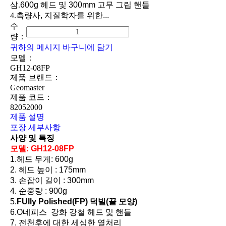
삼.
600g 헤드 및 300mm 고무 그립 핸들
4.
측량사, 지질학자를 위한...
수
량：
귀하의 메시지
바구니에 담기
모델：
GH12-08FP
제품 브랜드：
Geomaster
제품 코드：
82052000
제품 설명
포장 세부사항
사양 및 특징
모델:
GH12-0
8
FP
1.
헤드 무게: 600g
2. 헤드 높이 : 175mm
3. 손잡이 길이 : 300mm
4. 순중량 : 900g
5.
F
Ully Polished(FP) 덕빌(끌 모양)
6.O
네피스 강화 강철 헤드 및 핸들
7. 전천후에 대한 세심한 열처리