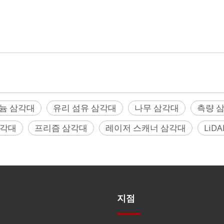
n, Leica, Nikon, Pentax, PLS, Riegl, Rothbucher, Specto
ser, Teledyne , Topcon, Trimble, Z+F, Zeb, Zeiss, Geom
늄 삼각대
유리 섬유 삼각대
나무 삼각대
측량 
삼각대
프리즘 삼각대
레이저 스캐너 삼각대
LiD
지점