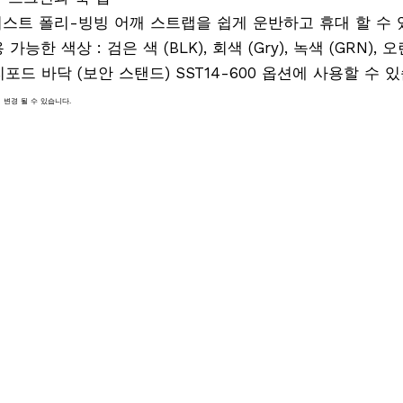
로버스트 폴리-빙빙 어깨 스트랩을 쉽게 운반하고 휴대 할 수 
용 가능한 색상 : 검은 색 (BLK), 회색 (Gry), 녹색 (GRN), 오
트리포드 바닥 (보안 스탠드) SST14-600 옵션에 사용할 수 
 변경 될 수 있습니다.
 장비, 액세서리 측량, 모바일 매핑 시스템, 모바일 매핑 설문 조사, LIDAR 설문 조사, 슬램 매핑 시스템, 원격 측량, 지리 공
GNSS 삼각대, 알루미늄 삼각대, 유
K, 측량 삼각대, GPS 삼각대, GPS 극하 삼각대,
대, 삼각대 높이 삼각대, 엘리베이터
 계약자 삼각대, 제작자 삼각대, 디스로 삼각대, 카메라 삼
삼각대, 레이저 추적기 삼각대, 로봇 삼각대, 레이저 삼각대, 프
, GPS Pole Bipod, Prism Pole Bipod, 레벨링로드 
18, GLS11, GLS12, GLS13, GLS14, GLS30 GLS31, GLS51,
, GLS54
11, GSR115, GST05, GST05L, GST20, GST20-9, GST120-9
0, GST40 , GST29, GST40, TLV 극, QLV 극, 로봇 극, Fl
Fluor 삼각대, 구조 엘리베이터 삼각대, CTC290, CET103, CET2
TRICOD Bernsten, Brunson, Bosch, Dewalt, CST/Berge