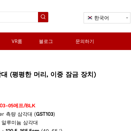
한국어
VR룸
블로그
문의하기
대 (평평한 머리, 이중 잠금 장치)
0
-
에프/
3
05
BLK
ster 측량 삼각대 (
GST10
)
3
 알루미늄 삼각대