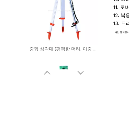
11. 
12. 복
13. 
. 사전 통지없이
측량 기기, 측량
현실 포획, RT
용 삼각
중형 삼각대 (평평한 머리, 이중 잠금 장치)
삼각대,
스캐너 
Bipod
삼각대 52
GLS53
, GSR1
CTC29
삼각대, 
RUGBY 