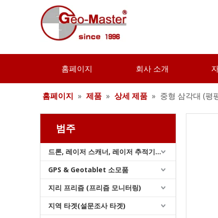
중형 삼각대 (평평한 머리, 이중 잠금 장치)
홈페이지
회사 소개
홈페이지
»
제품
»
상세 제품
»
중형 삼각대 (평평
범주
드론, 레이저 스캐너, 레이저 추적기 및 슬램
GPS & Geotablet 소모품
중형 삼각대 (평평한 머리, 이중 잠금 장치)
지리 프리즘 (프리즘 모니터링)
지역 타겟(설문조사 타겟)