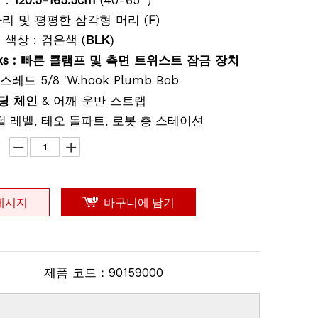
 :
120.5-165.5cm
(40-65 ')
다리 및 평평한 삼각형 머리 (
F
)
 색상 :
(
검은색
BLK
)
ocks : 빠른 클램프 및 측면 트위스트 잠금 장치
스레드 5/8 'W.hook Plumb Bob
딩 체인
& 어깨 운반 스트랩
 레벨, 테오 돌파트, 로봇 총 스테이션
메시지
바구니에 담기
제품 코드：
90159000