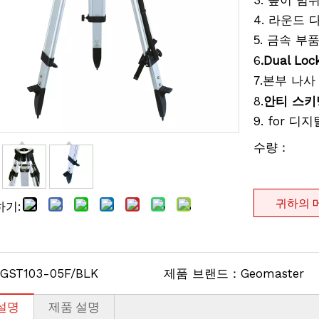
3. 높이 범위
4. 라운드 
. 금속 부품
5
6
.Dual L
.본부
7
나사
8.
안티 스키
9. for
디지털
수량：
귀하의 
하기:
GST103-05F/BLK
제품 브랜드：
Geomaster
설명
제품 설명