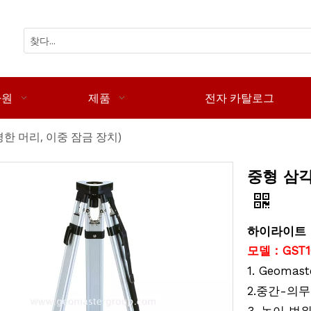
자원
제품
전자 카탈로그
한 머리, 이중 잠금 장치)
중형 삼각
하이라이트
모델 : GST1
1. Geoma
2.
-의무
중간