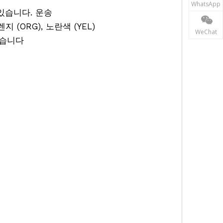
WhatsApp
있습니다. 운송
렌지 (ORG), 노란색 (YEL)
WeChat
있습니다
간, 슬램 설문 조사, 지구 시스템,
리 섬유 삼각대, 목재 삼각대, 탄소 삼각대, 휴대
각대, 레벨 삼각대, 테오 돌파트 삼각대, 레이저
리즘 삼각대, 측량 bipod, GPS
바이 포드, 바이퍼 브라켓, 삼각대 브래킷, 5218 삼각대,
 GLS111, GLS112, GLS115, GLS51, GLS52,
, GST103, GST101, GST40, CTC29, CTC290,
o Green 삼각대, Flo Orange 삼각대, Flo 노란색
70, CET300, TRI100, TRI120, TRI70,
r, David White, Faro, Geomax, Geoslam,