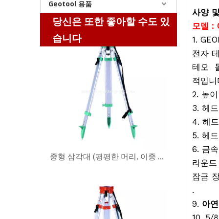
Geotool 용품
사양 
당신은 또한 좋아할 수도 있
중형 삼각대 (평평한 머리, 이중 잠금 장치)
모델 : 
습니다
1. G
전자 테
테오 돌
적입니다
2. 높이
3. 헤드
4. 헤드
5. 헤드
6. 금속
라운
중형 삼각대 (평평한 머리, 이중 잠금 장치)
잠금 장
.
9.
아연
10. 5