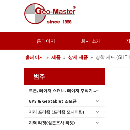
마운팅 세트 어댑터
홈페이지
회사 소개
홈페이지
»
제품
»
상세 제품
»
장착 세트 (GHT11
범주
드론, 레이저 스캐너, 레이저 추적기 및 슬램
GPS & Geotablet 소모품
마운팅 세트 어댑터
지리 프리즘 (프리즘 모니터링)
지역 타겟(설문조사 타겟)