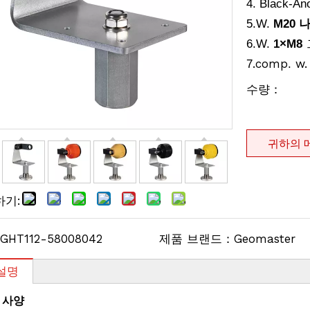
4. Black-
5
.W.
M20 
6
.W.
1
×
M8
.comp
w
7
.
수량：
귀하의 
하기:
GHT112-58008042
제품 브랜드：
Geomaster
설명
및
사양