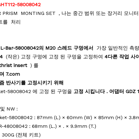
GHT112-58008042
AR PRISM
MONTING
SET
, 나는
중간 범위 또는 장거리 모니터
트를 처리
 L-Bar-58008042의 M20 스레드 구멍에서
가장 일반적인 측량
M4
(작은) 고정 구멍에 고정 된 구멍을 고정하여
4
다른
작업 사이트
thrist insert
) 를
여 7.com
즘 반사기를 고정시키기 위해
ket-58008042 에 고정 된 구멍을
고정
시킵니다 . 어댑터 GDZ
 및 NW :
cket-58008042 : 87mm (L)
×
60mm (W)
×
85mm (H)
×
3.8
R-48008042 : 68mm (L.)
×
.
×
9.9mm (T.)
 : 300G (전체 키트)