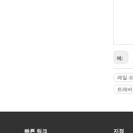
마운팅베이스
마운팅 세트 어댑터
너 대상베이
후드, 프리즘
Marvice,
Nikon, On
에:
레일 
트래버
장착 세트 (GHT112, M20/AL)
빠른 링크
지점