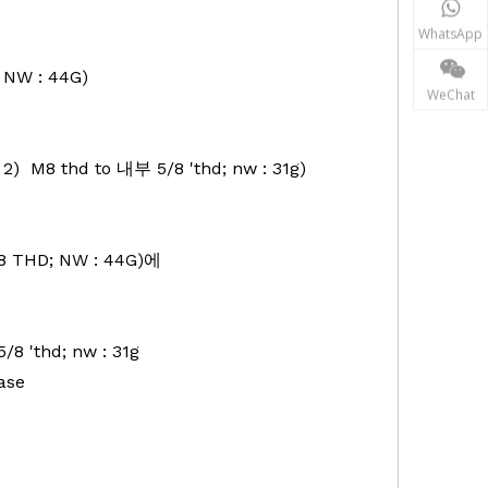
WhatsApp
NW : 44G)
WeChat
S
2)
M8 thd to
내부
5/8 'thd; nw : 31g)
8 THD; NW : 44G)에
/8 'thd; nw : 31g
ase
조사, 슬램 매핑 시스템,
자석 마운트베이스,