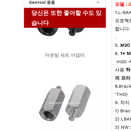
Geotool 용품
모델 :
당신은 또한 좋아할 수도 있
1.L-B
마운팅 세트 어댑터
프로젝
습니다
합니다
.
5.
M20
6.
1
×
m20
-
사용
하
의 프리
8
.
Brac
'THD)
마운팅 세트 어댑터
9. 차지
1) Bra
2) LBA
3) NW