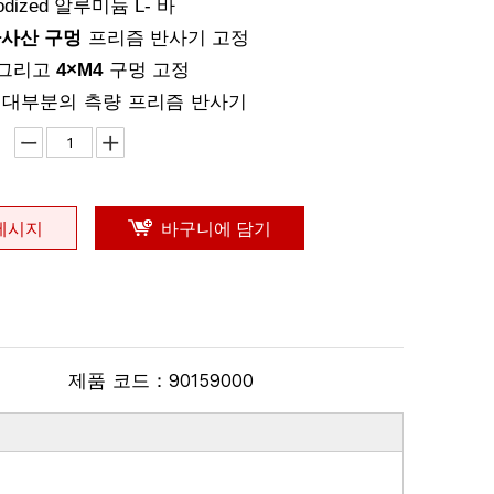
Anodized 알루미늄 L- 바
나사산 구멍
프리즘 반사기 고정
그리고
4
×
M4
구멍 고정
. 대부분의 측량 프리즘
반사기
메시지
바구니에 담기
제품 코드：
90159000