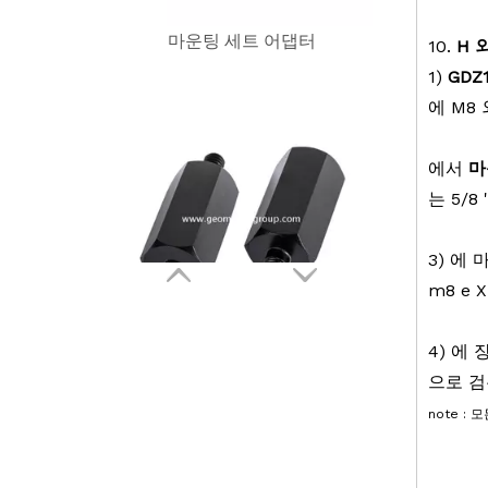
10.
H
1)
GDZ
에 M8
에서
마
는 5/8 
마운팅 세트 어댑터
3
) 에
m8 e
X
4
) 에
으로 검
note :
측량 기기,
원격 측량,