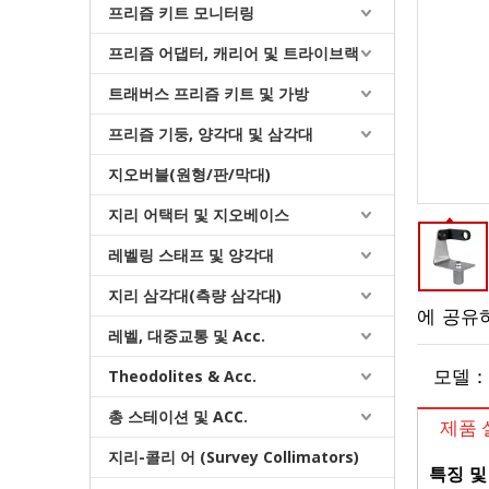
프리즘 키트 모니터링
프리즘 어댑터, 캐리어 및 트라이브랙
트래버스 프리즘 키트 및 가방
프리즘 기둥, 양각대 및 삼각대
지오버블(원형/판/막대)
지리 어택터 및 지오베이스
장착 세트 (GHT112, M20/AL)
레벨링 스태프 및 양각대
지리 삼각대(측량 삼각대)
에 공유
레벨, 대중교통 및 Acc.
Theodolites & Acc.
모델：
총 스테이션 및 ACC.
제품 
지리-콜리 어 (Survey Collimators)
특징 