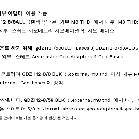
외부 어댑터
이용 가능
112-8/8ALU
(흰색 양극은
,
외부
M8 THD
에서
내부
M8 THD; 
외부
-스레드 지오메트리 지오베이션 및 지오-베이스
운트 하기 위해
gdz112-/580alu -Bases
,
( GDZ112-8/58ALU
'
외부
-스레드 Geomaster Geo-Adapters & Geo-Bases
 마운트하여
GDZ
112-8/8
BLK
(
,
external
m8 thd
에서
내부
M
nternal
-Geo-bases 에 장착
 장착됩니다.
GDZ112-8/58
BLK
(
,
external
m8 thd
에서
내부
5
은 색이되어 5/8 'e
xternal
-shreaded geo-adapters & geo-b
 모든 업데이트는 사전 통지없이 변경 될 것입니다.
 측량 장비, 측량 액세서리, 모바일 매핑 시스템, 모바일 매핑 설문 조사, LIDAR 설문 
 지리 공간, 슬램 설문 조사, 레일 링 스태프 어댑터, 자기 고정 캐리어, 고정 캐리어, 