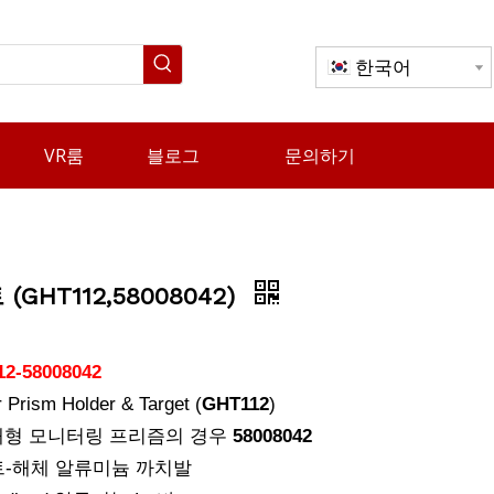
한국어
VR룸
블로그
문의하기
(GHT112,58008042)
2-58008042
Prism Holder & Target (
GHT112
)
ble 대형 모니터링 프리즘의 경우
58008042
트-해체
알류미늄
까치발