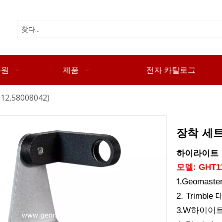
자원
제품
전자 카탈로그
2,58008042)
장착 세트 
하이라이트
모델:
GHT11
1.
Geomaster 
2. Trim
.
3
W
하이이