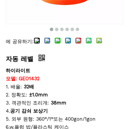
에 공유하기:
리튬 측량 배터리
올카본 로버 폴(2.2m)
자동 레벨
하이라이트
모델:
GEO1432
1. 배율:
32배
2. 정확도:
±1.0mm
3. 객관적인 조리개:
38mm
4.
공기 감쇠 보상기
5. 외부 원형: 360°/1°또는 400gon/1gon
6.w.플럼 밥/플라스틱 케이스