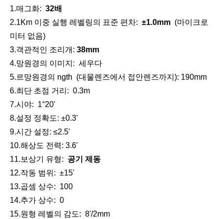
1.매그
화:
32배
2.
1Km 이중 실행 레벨링의 표준 편차:
±
1.0
mm
(마이크로
미터 없음)
3.
객관적인 조리개:
38
mm
4.
망원경의 이미지:
세우다
전동 고각 삼각대
계약자 엘리베이터 삼각대(2.4m)
5.
르
망원경의 ngth
(대물렌즈에서 접안렌즈까지)
: 190mm
6.
최단 초점 거리:
0.
3
m
7.
시야:
1°
2
0'
8.
설정 정확도: ±0.
3
'
9.
시간 설정
: ≤2.5'
10.
해상도 전력:
3.6
'
11.
보상기 유형:
공기
제동
12.
작동 범위:
±15'
13.
곱셈 상수:
100
14.
추가 상수:
0
15.
원형 레벨의 감도:
8'/2mm