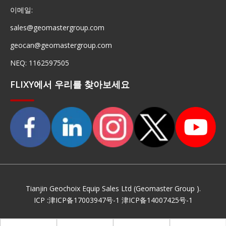
이메일:
sales@geomastergroup.com
geocan@geomastergroup.com
NEQ: 1162597505
FLIXY에서 우리를 찾아보세요
Tianjin Geochoix Equip Sales Ltd (Geomaster Group ).
ICP :
津ICP备17003947号-1
津ICP备14007425号-1