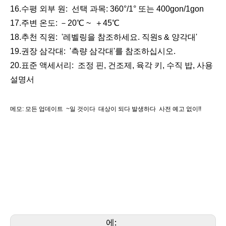
계약자 엘리베이터 삼각대(3.5m)
리튬 측량용 배터리(3.8v,5.2Ah,19.76Wh)
16.
수평 외부 원:
선택 과목:
360°/1° 또는 400gon/1gon
17.
주변 온도
:
－
20
℃ ~
＋
45
℃
18.
추천 직원:
'레벨링을 참조하세요.
직원
s &
양각대
'
19.
권장 삼각대:
'측량 삼각대'를 참조하십시오.
20.
표준 액세서리:
조정 핀, 건조제, 육각 키, 수직 밥, 사용
설명서
메모
: 모든 업데이트
~일 것이다
대상이 되다
발생하다
사전 예고 없이!!
관련 이름
유리섬유 엘리베이터 삼각대(3.6m)
레이저 RTK 삼각대(22.5cm)
측량 장비, 측량 장비, 측량 액세서리, 자동 레벨, 디지털 레벨, 광학 레벨, 측량사 레벨, 빌더
레벨, 운송 레벨, 범용 레벨, 측량 레벨,
계약자 수준, 경위의 레벨, 라이카 레벨, 니콘 레벨, 펜탁스 레벨, 소키아 레벨, 톱콘 레벨, 트
림블 레벨, 존슨 레벨, 보쉬 레벨, 디월트 레벨, CST/Berger 레벨, 스펙트럼 레벨,
Geomax 레벨, Geomaster 수준
에: