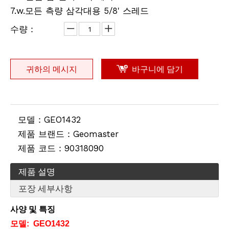
텔레스코픽 연장 폴(1.2m)
Snap-Lock Rover Rod (2m)
7.w.모든 측량 삼각대용 5/8' 스레드
수량：
귀하의 메시지
바구니에 담기
모델：
GEO1432
제품 브랜드：
Geomaster
제품 코드：
90318090
리튬 측량용 배터리(3.8v,8.0Ah,30.4Wh)
전지형 프로 삼각대
제품 설명
포장 세부사항
사양 및 특징
모델:
GEO1432