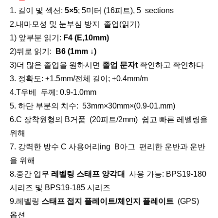
1. 길이 및 섹션:
5
×
5
;
5
미터 (
16
피트),
5
sections
2.
내마모성 및 눈부심 방지
졸업(읽기)
1) 앞부분 읽기:
F4 (E,10mm)
2)뒤로 읽기:
B6 (1mm
↓
)
3)더 많은 졸업을 원하시면
졸업 문자
t
확인하고 확인하다
3. 정확도:
±
1.5mm/전체 길이;
±
0.4mm/m
스마트 폰 브래킷 (55-100mm)
하이브리드 삼각대 (둥근 머리, 트위스트 잠금 장치)
4.
T
우베
두께:
0.9-1.0mm
5. 하단 부분의 치수:
53mm
×
30mm
×
(0.9-01.mm)
6.C 장착
원형의
B
거품
(20피트/2mm)
쉽고 빠른 레벨링을
위해
7. 강력한 방수 C 사용
어리
ing
B
아그
편리한 운반과 운반
을 위해
8.중간 업무
레벨링 스태프 양각대
사용 가능: BPS19-180
시리즈 및 BPS19-185 시리즈
9.레벨링
스태프 접지 플레이트/체인지 플레이트
(GPS)
옵션