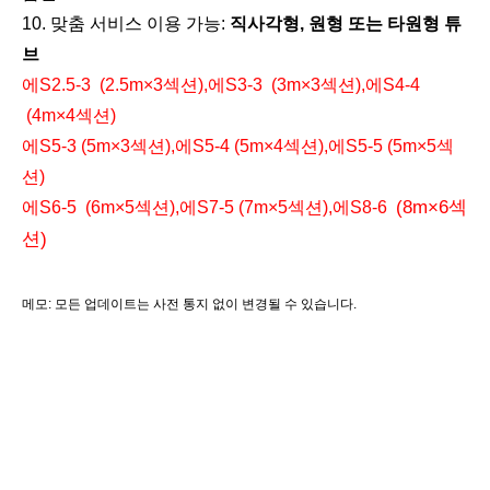
10. 맞춤 서비스 이용 가능
:
직사각형, 원형 ​​또는 타원형 튜
Snap-Lock Rover Rod (2m)
QR 요람 클램프 (25-38mm)
브
에
S
2.5
-3 (
2.5
m×3섹션)
,
에
S3-3 (3m×3섹션)
,에
S4-4
(4m×4섹션
)
에
S
5
-
3
(
5
m×
3
섹션)
,에
S
5
-
4
(
5
m×
4
섹션)
,에
S
5
-
5
(
5
m×
5
섹
션)
(8m×6섹
에
S
6
-5
(6m×5섹션),
에
S
7
-
5
(
7
m×
5
섹션)
,에
S8-6
션)
메모:
모든 업데이트는 사전 통지 없이 변경될 수 있습니다.
회전 방지 퀵 릴리스(60mm)
방수 프리즘(5', 구리 코팅)
관련 이름
측량 액세서리,측량 장비,측량 장비,알루미늄 직원,알루미늄 망원
경 직원,알루미늄 망원경 막대,알루미늄 레벨링 막대,알루미늄 레
벨링 직원,유리 섬유 직원, 유리 섬유 망원경 직원, 유리 섬유 망원
경 막대, 유리 섬유 레벨링 막대, 유리 섬유 레벨링 직원 학년 막대