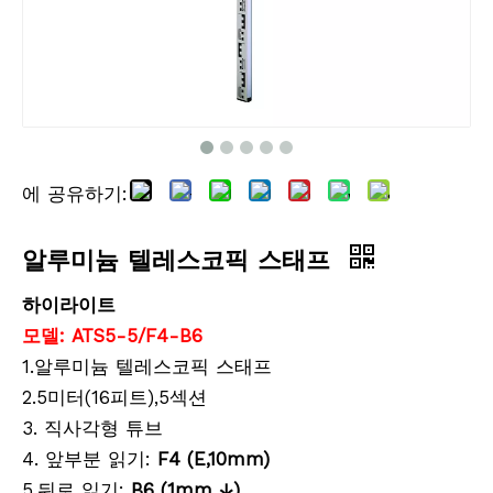
에 공유하기:
프리미어 프리즘 어셈블리(GPR113)
프리미어 프리즘 어셈블리(GPR1)
알루미늄 텔레스코픽 스태프
하이라이트
모델:
ATS
5-5/F4-B6
1.알루미늄 텔레스코픽 스태프
2.5미터(16피트),5섹션
3. 직사각형 튜브
4. 앞부분 읽기:
F4 (E,10mm)
5.뒤로 읽기:
B6 (1mm
↓
)