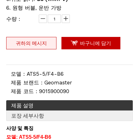
6. 원형 버블, 운반 가방
프리미어 프리즘 어셈블리(GPR1)
계약자 삼각대(더스트 커버, 측면 잠금 장치)
수량：
귀하의 메시지
바구니에 담기
모델：
ATS5-5/F4-B6
제품 브랜드：
Geomaster
제품 코드：
9015900090
탄소강 테이프 (50m)
GPS 보조 배터리 브래킷(클램핑 깊이:35mm, 클램핑 폭 55-100mm)
제품 설명
포장 세부사항
사양 및 특징
모델
: ATS
5-5/F4-B6