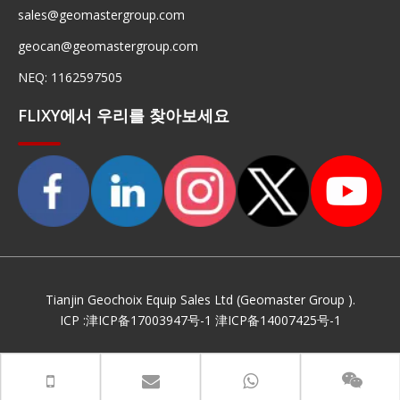
sales@geomastergroup.com
geocan@geomastergroup.com
NEQ: 1162597505
FLIXY에서 우리를 찾아보세요
Tianjin Geochoix Equip Sales Ltd (Geomaster Group ).
ICP :
津ICP备17003947号-1
津ICP备14007425号-1