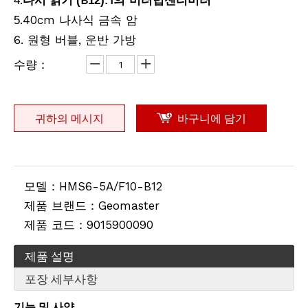
.
B
1의 미터법
4
다시 읽기 (
12):
센티미터
.40cm 나사식 금속 암
5
6. 원형 버블, 운반 가방
수량：
귀하의 메시지
바구니에 담기
모델：
HMS6-5A/F10-B12
제품 브랜드：
Geomaster
제품 코드：
9015900090
제품 설명
포장 세부사항
기능 및 사양