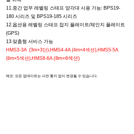
11
.중간 업무
레벨링 스태프 양각대 사용 가능: BPS19-
180 시리즈 및 BPS19-185 시리즈
12
.옵션용 레벨링 스태프 접지 플레이트/체인지 플레이트
(GPS)
13
.맞춤형 서비스 가능
HMS3-3
A
(3m×3단),HMS4-4
A
(4m×4섹션),
HMS
5
-5
A
(8m×6섹션)
(6m×5섹션),HMS8-6
A
메모:
모든 업데이트는 사전 통지 없이 변경될 수 있습니다.
관련 이름
측량 액세서리,측량 장비,측량 장비,알루미늄 직원,알루미늄 텔레
스코픽 직원,알루미늄 텔레스코픽 로드,알루미늄 레벨링 로드,알
루미늄 레벨링 스태프,유리 섬유 스태프, 유리 섬유 텔레스코픽 스
태프, 유리 섬유 텔레스코픽 로드, 유리 섬유 레벨링 로드, 유리 섬