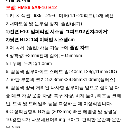
모델
:
HMS
6
-5
A/F10-B12
1.
키 × 섹션
:
6×5
;
1.25~
6
미터(4.1~
20
피트), 5개 섹션
2.
내마모성 및 눈부심 방지
졸업(읽기)
1)
전면 F10:
임페리얼 시스
팀
'1피트/12인치/
4
이거'
2)뒷면
B
12:
1의 미터법 시스템
cm
3
.더
독서
(
졸업)
사용 가능
~에
졸업 차트
4
.정확성:
±
3mm/전체 길이;
±
0.5mm/m
5
.
T
우베
두께: ≧1.0mm
6. 검정색 알루마이트 스레드 암: 40cm,128g,11mm(OD)
7. 하단 부분의 크기: 52.8mm×29.8mm×1.0mm(플러스)
8. 검정색 양극 처리된 나사형 알루미늄 암으로 설치됨
다
중 데크 차량 운송 차량, 복구 차량, 비계 높이, 리프팅 크레
인, 트럭 및 트레일러 등을 측정하는 데 이상적입니다.
9.C 장착
원형의
B
거품
(20'/2mm) 빠른 레벨링 및 정렬용
10
.강한 C가 나오네요
어리
ing
B
아그
편리한 운반과 운반
을 위해