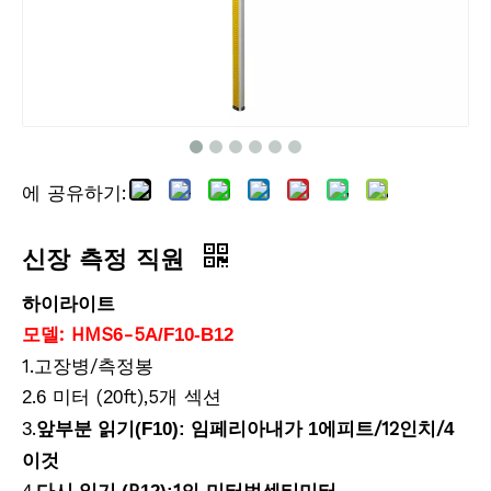
에 공유하기:
신장 측정 직원
하이라이트
모델: HMS
-5
6
A/F10-B12
1.고장병/측정봉
.
미터 (
ft),5개 섹션
2
6
20
.
임페리아
피트/12인치/
3
앞부분 읽기(F10):
내가 1에
4
이것