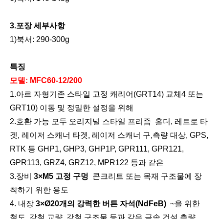
3.
포장 세부사항
1)북서: 290-300g
특징
모델:
MFC60-12/200
1
.아르 자형
기존 스타일 고정 캐리어(GRT14) 교체
4 또는
GRT10
)
이동 및 정밀한 설정을 위해
2
.호환 가능
모두 오리지널 스타일 프리즘 홀더, 레트로 타
겟, 레이저 스캐너 타겟, 레이저 스캐너 구,
측량 대상, GPS,
RTK 등
GHP1, GHP3, GHP1P, GPR111, GPR121,
GPR113, GRZ4, GRZ12, MPR122 등과 같은
3
.장비
3
×
M5 고정 구멍
콘크리트 또는 목재 구조물에 장
착하기 위한 용도
4. 내장
3
×
Ø
20개의 강력한 버튼 자석(
NdFeB
)
~을 위한
철도, 강철 교량, 강철 구조물 등과 같은 금속 건설 측량.