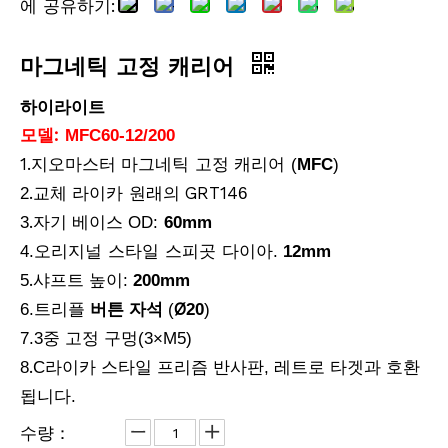
에 공유하기:
마그네틱 고정 캐리어
자기 레일 프리즘베이스 (48mm)
마그네틱 고정 캐리어
하이라이트
모델:
MFC60-12/200
1.
지오마스터 마그네틱
고정 캐리어
(
MFC
)
.
라이카
GRT14
2
교체
원래의
6
.
3
자기 베이스 OD:
60mm
오리지널 스타일 스피곳
4.
다이아.
12mm
.
5
샤프트 높이:
200mm
Ø
6.트리플
버튼 자석
(
20
)
7.3중 고정 구멍(
3
×
M5)
.
8
C
라이카 스타일 프리즘 반사판, 레트로 타겟과 호환
됩니다.
수량：