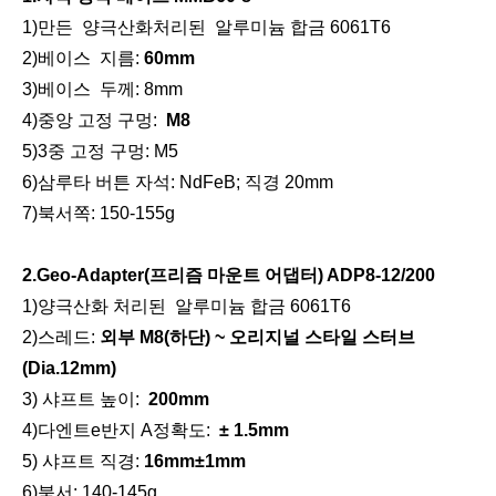
1)
만든 양극산화처리된
알루미늄 합금 6061T6
2)
베이스
지름:
60
mm
3)베이스
두께:
8
mm
4)
중앙 고정 구멍:
M8
5)3중 고정 구멍: M5
6)
삼루타
버튼 자석: NdFeB; 직경 20mm
7)
북서쪽:
150-155
g
2.Geo-Adapter(프리즘 마운트 어댑터) ADP8-12/200
1)
양극산화 처리된
알루미늄 합금 6061T6
2)스레드:
외부 M8(하단) ~
오리지널 스타일
스터브
(Dia.12mm)
3) 샤프트 높이:
200mm
4)다
엔트
e
반지
A
정확도:
± 1
.5
mm
5) 샤프트 직경:
16mm
±
1mm
6)북서: 140-145g