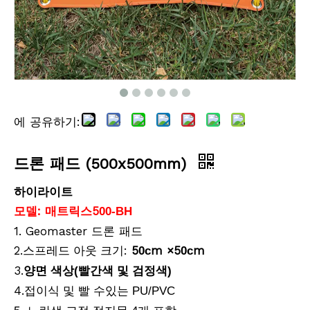
에 공유하기:
드론 패드 (500x500mm)
하이라이트
모델: 매트릭스
5
00-BH
1. Geomaster 드론 패드
2.
크기:
5
m ×
5
m
스프레드 아웃
0c
0c
3.
양면 색상(빨간색 및 검정색)
4.
접이식 및 빨 수있는 PU/PVC