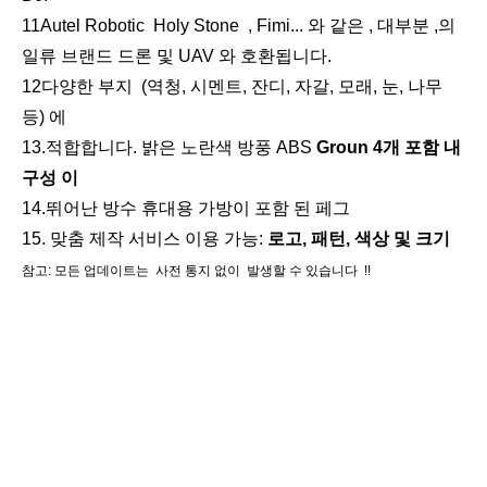
11
Autel Robotic
Holy Stone
, Fimi... 와 같은
,
대부분
,
의
일류 브랜드
드론 및 UAV 와 호환됩니다.
12
다양한 부지
(역청, 시멘트, 잔디, 자갈, 모래, 눈, 나무
등) 에
1
3
.
적합합니다. 밝은 노란색 방풍 ABS
Groun 4개 포함
내
구성
이
1
4
.
뛰어난
방수 휴대용 가방이
포함
된
페그
1
5
.
맞춤 제작 서비스 이용 가능:
로고, 패턴, 색상 및 크기
참고: 모든 업데이트는 사전 통지 없이 발생할 수 있습니다 !!
키워드 및 해시 태그
측량 장비, 측량 장비, 측량 액세서리, 모바일 매핑 시스템, 모바일 매핑 측량,
LiDAR 측량, SLAM 매핑 시스템,
원격 측량, 지리 공간, SLAM 측량, 드론 타겟, 드론 측량 타겟, 드론 플레이트
드론 지상 마커, 드론 지상 타겟, 드론 제어 지점,
측량 지점, 모바일 LiDar 스캐너, 모바일 LiDAR, LiDAR, 드론 착륙 패드, 드론