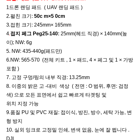
1
드론 랜딩 패드
(
UAV 랜딩 패드
)
2.펼친
크기:
5
0
c
m×5
0
cm
3.접힌 크기:
2
45
mm×
1
6
5mm
4
.
접지
페그
Peg25-140:
25mm(헤드 직경)
×
140mm(높
이); NW: 6g
5.
NW: 435-440g(패드만)
6
.NW:
565-570
(전체 키트
, 1
×
패드, 4
×
페그 및 1
×
가방
포함
)
7. 고정 구멍/링의 내부 직경: 13.25mm
8
.
이중의
밝은
고
-
대비
색상
(
전면
: O
범위, 후면:
검정
색) 으로
모든 표면에서
쉽고 빠르게
타겟팅 및
위치 지정 가능
9
.품질 PU 및 PVC 재질: 접이식, 방진, 방수, 세탁 가능, 변
형 방지
10
. 실외 잉크로 고정밀 인쇄, 변색 없음, 눈에 잘 띕니다 .
DJI