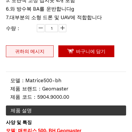
5. 노란색 고정 접지못 4개 포함
BA를 운반합니다
6.와
방수복
g
.
7
대부분의 소형 드론 및 UAV에 적합합니다
수량：
귀하의 메시지
바구니에 담기
모델：
Matrice500-bh
제품 브랜드：
Geomaster
제품 코드：
5904.9000.00
제품 설명
사양 및 특징
모델: 매트리스
5
0
0-
BH.Geomaster