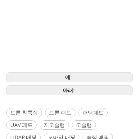
패드, UAV 랜딩 패드, UAV 패드, 랜딩 패드, 이륙 패드, 접지 말뚝,
접지 스터드, 접지 못, 헬리콥터 이착륙장, 나무 말뚝, 플라스틱 말뚝, 금속 말
뚝, SLAM, SLAM LiDAR, LiDAR SLAM, SLAM 스캐닝, SLAM 스캐너, SLAM
매핑,
SLAM Moble 매핑, SLAM 로봇, GeoSLAM, GoSLAM, SLAM 레이저 스캐너,
SLAM 드론, SLAM 로봇
,VTOL
(Artec, DJI, Autel, Cygnus, Holy Stone, Fimi,
Faro, Geomax,
Leica,
GeoSLAM, Leica, Mini, Marvice,
N
ikon, Onrol,
Pentax,
Riegl, Sokkia, Stonex, Topcon, Trimble, Zeb, Geomaster)
에:
아래:
드론 착륙장
드론 패드
랜딩패드
UAV 패드
지오슬램
고슬램
LiDAR 매핑
모바일 매핑
슬램 매핑