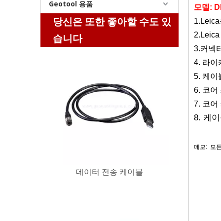
Geotool 용품
모델: DP
당신은 또한 좋아할 수도 있
1.
Lei
2.
Leic
습니다
3.커넥
데이터 전송 케이블
4. 라이
5. 케이
6. 코어
7. 코어
8. 케이
메모:
모든
관련 이
측량 장비
데이터 및 전원 케이블
케이블, 
케이블, G