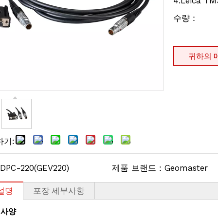
4.Leica T
수량：
귀하의 
하기:
DPC-220(GEV220)
제품 브랜드：
Geomaster
설명
포장 세부사항
 사양