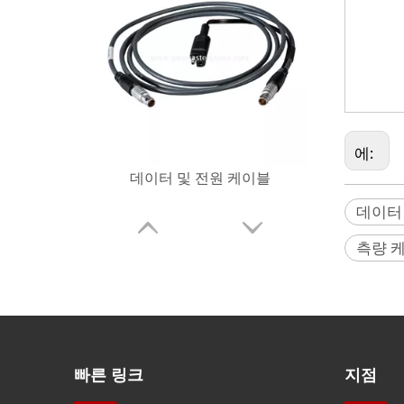
케이블,
안테나 케
케이블, 
케이블, 
에:
데이터
데이터 전송 케이블
측량 
빠른 링크
지점