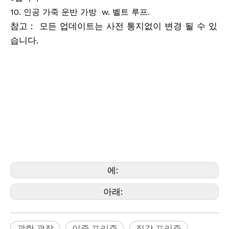
10
. 인공 가죽
운반
가방
w. 벨트 루프.
참고 : 모든 업데이트는 사전 통지없이 변경 될 수 있
습니다.
관련
이름
측량 기기, 측량 장비, abney 수준, 손 수준, 백분율 및 학위 수준, Abney 수준,
지형 Abney 수준, CST/Berger
Abney Level, Seco Abney Level, Sokkia Abney Level, 광학 제곱, 펜타 프리
즘, 이중 오른쪽 프리즘, 우익 프리즘,
이중 프리즘, 프리 스테이션, PRISTISM PRISM, PRISTISPRISM, PRISTION
PRISM, PRISTISPRISM, PRISPIST, PRISTION
에:
아래:
광학 광장
이중 프리즘
직각 프리즘