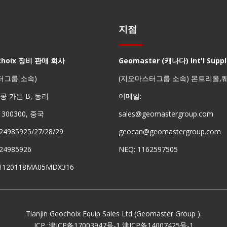
지점
choix 장비 판매 회사
Geomaster (캐나다) Int'l Suppli
터그룹 소속)
(지오마스터그룹 소속) 몬트리올,
 홍콩 가든 B, 동리
이메일:
진 300300, 중국
sales@geomastergroup.com
24985925/27/28/29
geocan@geomastergroup.com
24985926
NEQ: 1162597505
91120118MA05MDX316
Tianjin Geochoix Equip Sales Ltd (Geomaster Group ).
ICP :
津ICP备17003947号-1
津ICP备14007425号-1